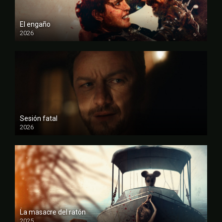
El engaño
2026
FULL HD
Sesión fatal
2026
FULL HD
La masacre del ratón
2025