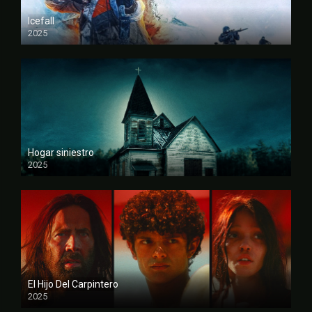
Icefall
2025
FULL HD
Hogar siniestro
2025
FULL HD
El Hijo Del Carpintero
2025
FULL HD