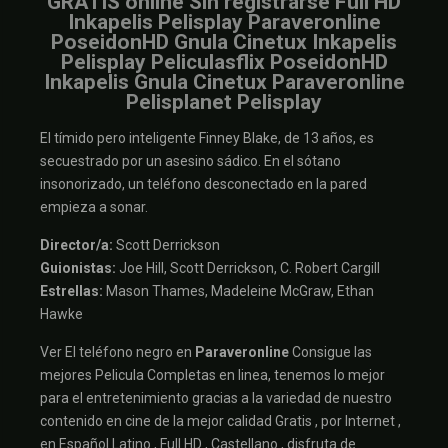
GRATIS online Sin registrarse Full HD
Inkapelis Pelisplay Paraveronline
PoseidonHD Gnula Cinetux Inkapelis
Pelisplay Peliculasflix PoseidonHD
Inkapelis Gnula Cinetux Paraveronline
Pelisplanet Pelisplay
El tímido pero inteligente Finney Blake, de 13 años, es
secuestrado por un asesino sádico. En el sótano
insonorizado, un teléfono desconectado en la pared
empieza a sonar.
Director/a:
Scott Derrickson
Guionistas:
Joe Hill, Scott Derrickson, C. Robert Cargill
Estrellas:
Mason Thames, Madeleine McGraw, Ethan
Hawke
Ver El teléfono negro en
Paraveronline
Consigue las
mejores Pelicula Completas en linea, tenemos lo mejor
para el entretenimiento gracias a la variedad de nuestro
contenido en cine de la mejor calidad Gratis , por Internet ,
en Español Latino , Full HD , Castellano , disfruta de