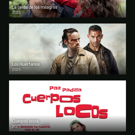
La celda de los milagros
2025
FULL HD
Los Huérfanos
2025
FULL HD
Cuerpos locos
2025
FULL HD