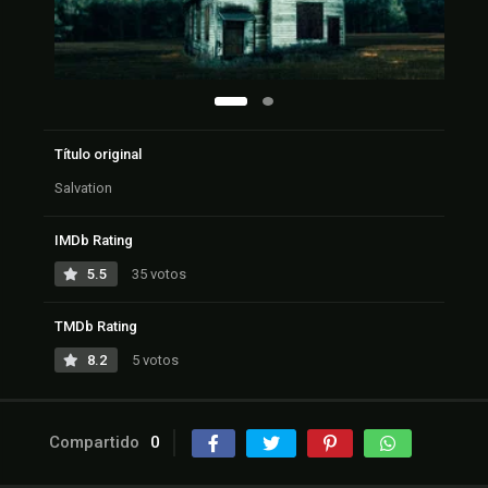
Título original
Salvation
IMDb Rating
5.5
35 votos
TMDb Rating
8.2
5 votos
Compartido
0