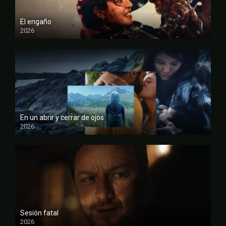
El engaño
2026
FULL HD
En un abrir y cerrar de ojos
2026
FULL HD
Sesión fatal
2026