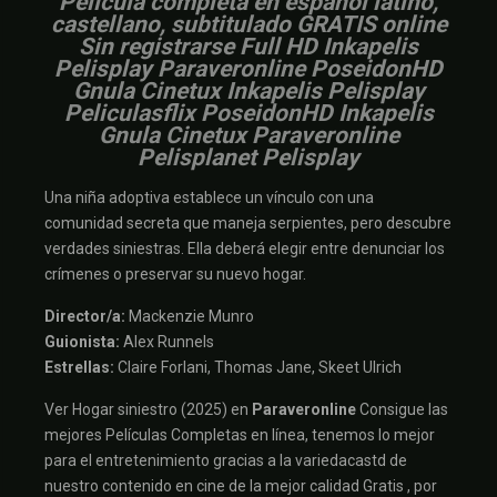
Película completa en español latino,
castellano, subtitulado GRATIS online
Sin registrarse Full HD Inkapelis
Pelisplay Paraveronline PoseidonHD
Gnula Cinetux Inkapelis Pelisplay
Peliculasflix PoseidonHD Inkapelis
Gnula Cinetux Paraveronline
Pelisplanet Pelisplay
Una niña adoptiva establece un vínculo con una
comunidad secreta que maneja serpientes, pero descubre
verdades siniestras. Ella deberá elegir entre denunciar los
crímenes o preservar su nuevo hogar.
Director/a:
Mackenzie Munro
Guionista:
Alex Runnels
Estrellas:
Claire Forlani, Thomas Jane, Skeet Ulrich
Ver Hogar siniestro (2025) en
Paraveronline
Consigue las
mejores Películas Completas en línea, tenemos lo mejor
para el entretenimiento gracias a la variedacastd de
nuestro contenido en cine de la mejor calidad Gratis , por