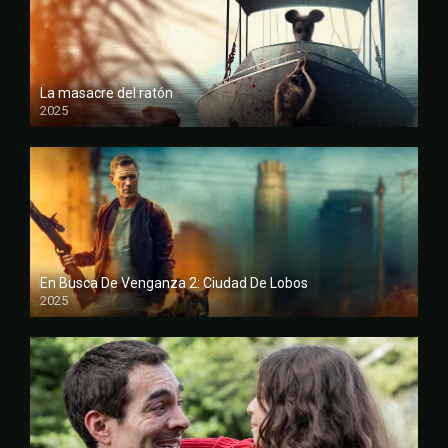
La masacre del ratón
2025
FULL HD
En Busca De Venganza 2: Ciudad De Lobos
2025
FULL HD