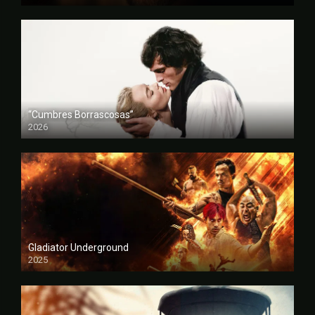
FULL HD
“Cumbres Borrascosas”
2026
FULL HD
Gladiator Underground
2025
FULL HD