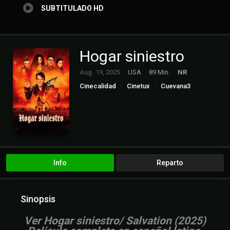
SUBTITULADO HD
Hogar siniestro
Aug. 19, 2025
USA
89 Min.
NR
Cinecalidad
Cinetux
Cuevana3
Gnula
Peliculas Español Latino
Peliculas Subtitulado
Peliculasflix
Pelisgratis.live
Pelishouse
Pelismart
Pelispedia
Pelisplay
Pelispop
RepelisHD
RepelisHD.TV
Suspense
Terror
UltrapelisHD
Verpeliculasultra
Info
Reparto
Sinopsis
V
er Hogar siniestro/ Salvation (2025)