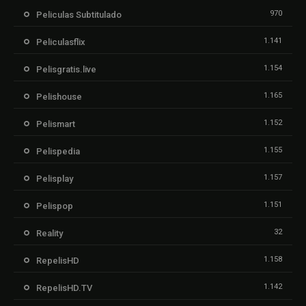
970
Peliculas Subtitulado
1.141
Peliculasflix
1.154
Pelisgratis.live
1.165
Pelishouse
1.152
Pelismart
1.155
Pelispedia
1.157
Pelisplay
1.151
Pelispop
32
Reality
1.158
RepelisHD
1.142
RepelisHD.TV