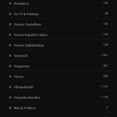
134
Romance
38
Sci-Fi & Fantasy
136
Series Castellano
134
Series Español Latino
128
Series Subtituladas
1.047
Series24
467
Suspense
242
Terror
1.161
UltrapelisHD
1.130
Verpeliculasultra
3
War & Politics