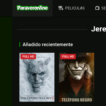
PELICULAS
SE
Jer
Añadido recientemente
FULL HD
FULL HD