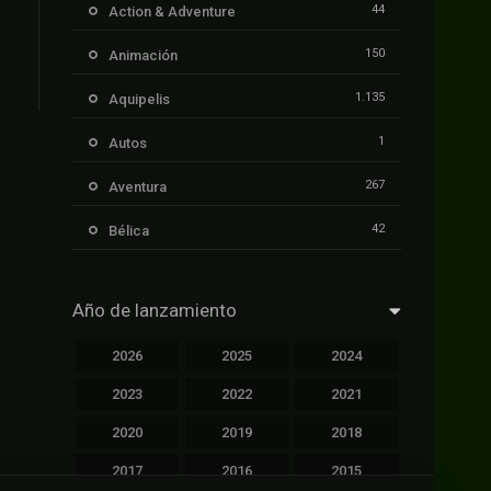
44
Action & Adventure
150
Animación
1.135
Aquipelis
1
Autos
267
Aventura
42
Bélica
239
Ciencia ficción
Año de lanzamiento
1.106
Cinecalidad
2026
2025
2024
1.139
Cinetux
2023
2022
2021
426
Comedia
2020
2019
2018
249
Crimen
2017
2016
2015