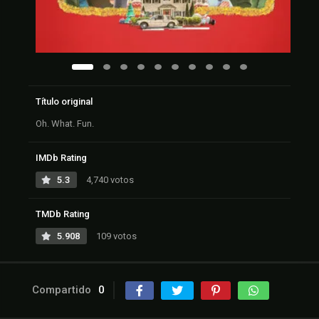
Título original
Oh. What. Fun.
IMDb Rating
5.3
4,740 votos
TMDb Rating
5.908
109 votos
Compartido
0