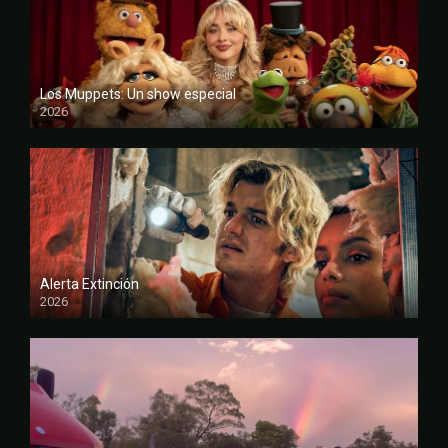
Los Muppets: Un show especial
2026
FULL HD
Alerta Extinción
2026
CAM