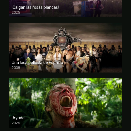
¡Caigan las rosas blancas!
2025
FULL HD
Una loca película de Esparta
2008
FULL HD
¡Ayuda!
2026
CAM