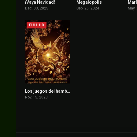
¡Vaya Navidad!
Megalopolis
Marí
5.3
6
Dec. 03, 2025
Sep. 25, 2024
May. 
FULL HD
Los juegos del hambre: La balada de pájaros cantores y serpientes
7.2
Nov. 15, 2023