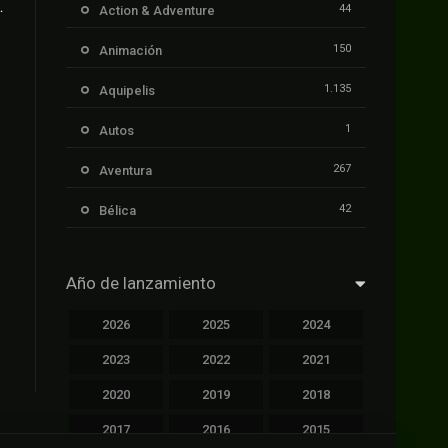
a El Mundo
44
Action & Adventure
150
Animación
1.135
Aquipelis
1
Autos
267
Aventura
42
Bélica
239
Ciencia ficción
Año de lanzamiento
1.106
Cinecalidad
2026
2025
2024
1.139
Cinetux
2023
2022
2021
426
Comedia
2020
2019
2018
249
Crimen
2017
2016
2015