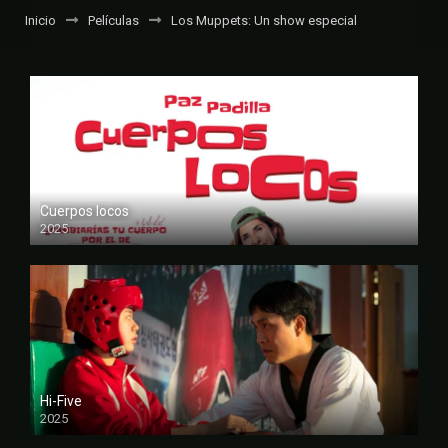
Inicio
Películas
Los Muppets: Un show especial
Cuerpos locos
2025
FULL HD
Hi-Five
2025
FULL HD