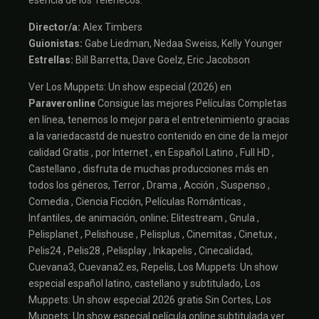
Director/a:
Alex Timbers
Guionistas:
Gabe Liedman, Nedaa Sweiss, Kelly Younger
Estrellas:
Bill Barretta, Dave Goelz, Eric Jacobson
Ver Los Muppets: Un show especial (2026) en
Paraveronline
Consigue las mejores Películas Completas
en línea, tenemos lo mejor para el entretenimiento gracias
a la variedacastd de nuestro contenido en cine de la mejor
calidad Gratis , por Internet , en Español Latino , Full HD ,
Castellano , disfruta de muchas producciones más en
todos los géneros, Terror , Drama , Acción , Suspenso ,
Comedia , Ciencia Ficción, Películas Románticas ,
Infantiles, de animación, online; Elitestream , Gnula ,
Pelisplanet , Pelishouse , Pelisplus , Cinemitas , Cinetux ,
Pelis24 , Pelis28 , Pelisplay , Inkapelis , Cinecalidad,
Cuevana3, Cuevana2.es, Repelis, Los Muppets: Un show
especial español latino, castellano y subtitulado, Los
Muppets: Un show especial 2026 gratis Sin Cortes, Los
Muppets: Un show especial película online subtitulada ver