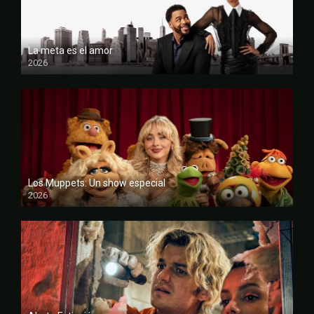
La meta es el amor
2026
FULL HD
Los Muppets: Un show especial
2026
FULL HD