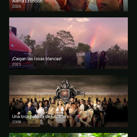
Alerta Extinción
2026
CAM
¡Caigan las rosas blancas!
2025
FULL HD
Una loca película de Esparta
2008
FULL HD