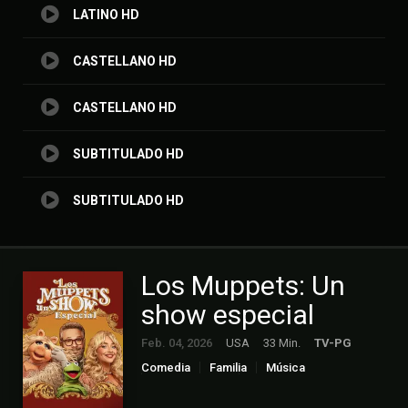
LATINO HD
CASTELLANO HD
CASTELLANO HD
SUBTITULADO HD
SUBTITULADO HD
Los Muppets: Un
show especial
Feb. 04, 2026
USA
33 Min.
TV-PG
Comedia
Familia
Música
Película de TV
Peliculas Castellano
Peliculas Español Latino
Peliculas Subtitulado