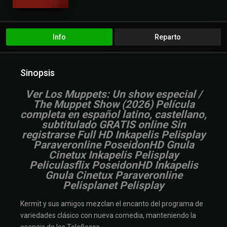
Info
Reparto
Sinopsis
V
er Los Muppets: Un show especial /
The Muppet Show (2026) Película
completa en español latino, castellano,
subtitulado GRATIS online Sin
registrarse Full HD Inkapelis Pelisplay
Paraveronline PoseidonHD Gnula
Cinetux Inkapelis Pelisplay
Peliculasflix PoseidonHD Inkapelis
Gnula Cinetux Paraveronline
Pelisplanet Pelisplay
Kermit y sus amigos mezclan el encanto del programa de
variedades clásico con nueva comedia, manteniendo la
esencia de los Teleñecos.