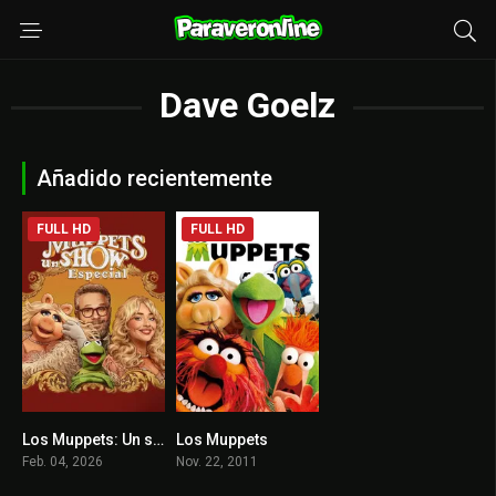
Dave Goelz
Añadido recientemente
FULL HD
FULL HD
Los Muppets: Un show especial
Los Muppets
0
7.1
Feb. 04, 2026
Nov. 22, 2011