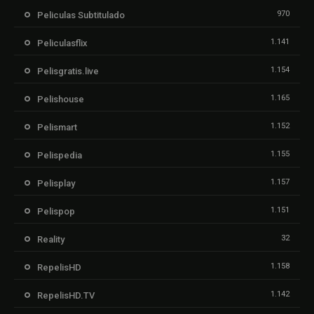
970
Peliculas Subtitulado
1.141
Peliculasflix
1.154
Pelisgratis.live
1.165
Pelishouse
1.152
Pelismart
1.155
Pelispedia
1.157
Pelisplay
1.151
Pelispop
32
Reality
1.158
RepelisHD
1.142
RepelisHD.TV