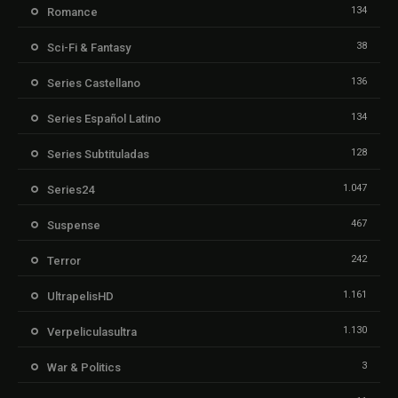
134
Romance
38
Sci-Fi & Fantasy
136
Series Castellano
134
Series Español Latino
128
Series Subtituladas
1.047
Series24
467
Suspense
242
Terror
1.161
UltrapelisHD
1.130
Verpeliculasultra
3
War & Politics