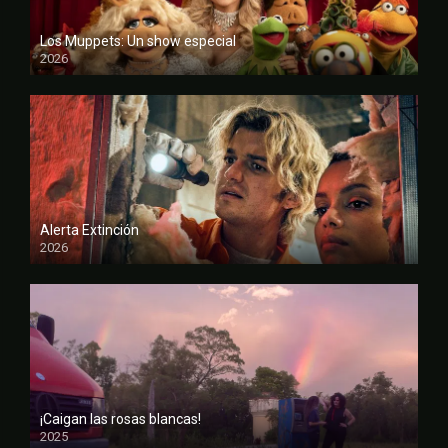
Los Muppets: Un show especial
2026
FULL HD
Alerta Extinción
2026
CAM
¡Caigan las rosas blancas!
2025
FULL HD