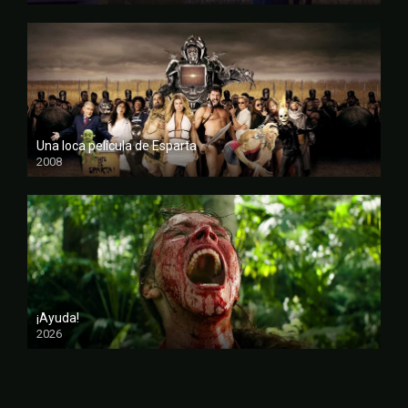
Una loca película de Esparta
2008
FULL HD
¡Ayuda!
2026
CAM