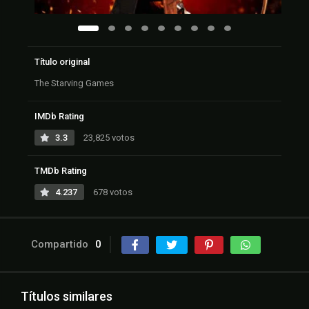
Título original
The Starving Games
IMDb Rating
3.3
23,825 votos
TMDb Rating
4.237
678 votos
Compartido
0
Títulos similares