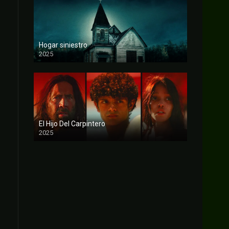
Hogar siniestro
2025
FULL HD
El Hijo Del Carpintero
2025
FULL HD