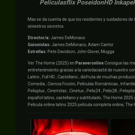
Peliculasflix PoseidonHD Inkapel
Max se da cuenta de que los residentes y cuidadores de
siniestros secretos.
Director/a:
James DeMonaco
Guionistas:
James DeMonaco, Adam Cantor
Estrellas:
Pete Davidson, John Glover, Mugga
Ver The Home (2025) en
Paraveronline
Consigue las me
entretenimiento gracias a la variedacastd de nuestro cont
Latino , Full HD , Castellano , disfruta de muchas produc
Comedia , Ciencia Ficción, Películas Románticas , Infantile
Pelisplus , Cinemitas , Cinetux , Pelis24 , Pelis28 , Pelis
español latino, castellano y subtitulado, The Home 2025 
Película online latino 2025 película completa online, 