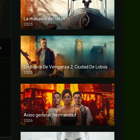
La masacre del ratón
2025
FULL HD
s
En Busca De Venganza 2: Ciudad De Lobos
2025
FULL HD
Aviso general: Hermandad
2026
FULL HD