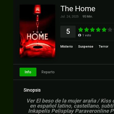
The Home
Jul. 24, 2025
95 Min.
5
1
voto
Misterio
Suspense
Terror
Info
Reparto
Sinopsis
V
er El beso de la mujer araña / Kis
en español latino, castellano, subt
Inkapelis Pelisplay Paraveronline 