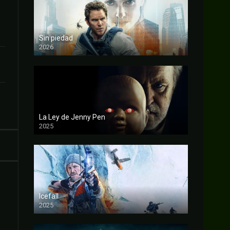
Sin piedad
2026
FULL HD
La Ley de Jenny Pen
2025
FULL HD
Icefall
2025
FULL HD