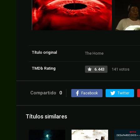
Título original
The Home
TMDb Rating
6.443
141 votos
Compartido
0
Facebook
Twitter
Títulos similares