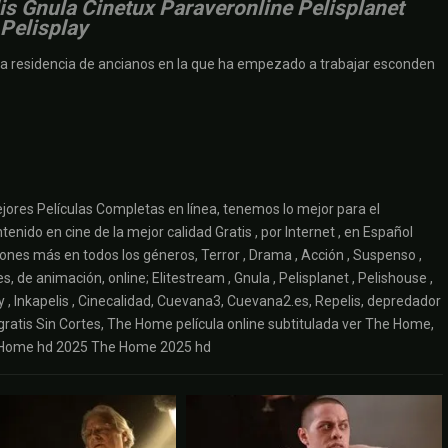
is Gnula Cinetux Paraveronline Pelisplanet
Pelisplay
 la residencia de ancianos en la que ha empezado a trabajar esconden
jores Películas Completas en línea, tenemos lo mejor para el
enido en cine de la mejor calidad Gratis , por Internet , en Español
ciones más en todos los géneros, Terror , Drama , Acción , Suspenso ,
s, de animación, online; Elitestream , Gnula , Pelisplanet , Pelishouse ,
play , Inkapelis , Cinecalidad, Cuevana3, Cuevana2.es, Repelis, depredador
gratis Sin Cortes, The Home película online subtitulada ver The Home,
The Home hd 2025 The Home 2025 hd