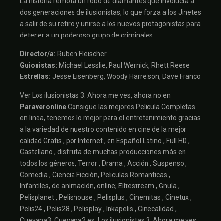
La historia remota un robo de diamantes que involucra a
dos generaciones de ilusionistas, lo que forza a los Jinetes
a salir de su retiro y unirse a los nuevos protagonistas para
detener a un poderoso grupo de criminales.
Director/a:
Ruben Fleischer
Guionistas:
Michael Lesslie, Paul Wernick, Rhett Reese
Estrellas:
Jesse Eisenberg, Woody Harrelson, Dave Franco
Ver Los ilusionistas 3: Ahora me ves, ahora no en
Paraveronline
Consigue las mejores Pelicula Completas
en linea, tenemos lo mejor para el entretenimiento gracias
a la variedad de nuestro contenido en cine de la mejor
calidad Gratis , por Internet , en Español Latino , Full HD ,
Castellano , disfruta de muchas producciones más en
todos los géneros, Terror , Drama , Acción , Suspenso ,
Comedia , Ciencia Ficción, Peliculas Romanticas ,
Infantiles, de animación, online; Elitestream , Gnula ,
Pelisplanet , Pelishouse , Pelisplus , Cinemitas , Cinetux ,
Pelis24 , Pelis28 , Pelisplay , Inkapelis , Cinecalidad ,
Cuevana3, Cuevana2.es, Los ilusionistas 3: Ahora me ves,