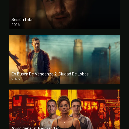
Sesión fatal
2026
FULL HD
En Busca De Venganza 2: Ciudad De Lobos
2025
FULL HD
Aviso general: Hermandad