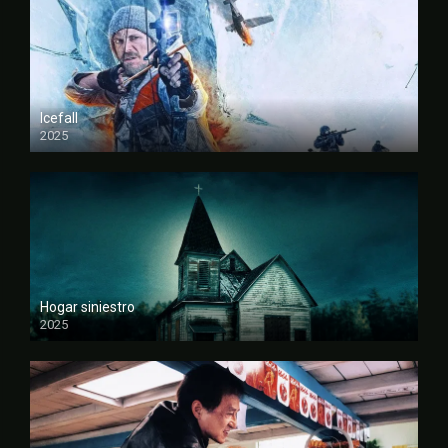
Icefall
2025
FULL HD
Hogar siniestro
2025
FULL HD