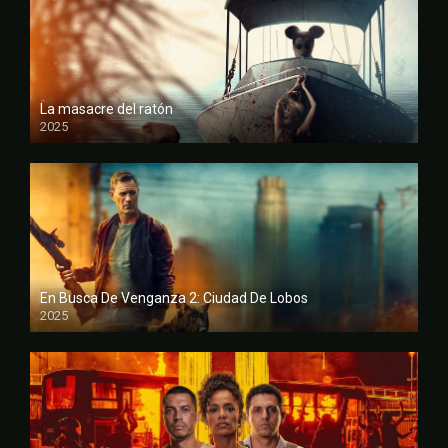
La masacre del ratón
2025
FULL HD
En Busca De Venganza 2: Ciudad De Lobos
2025
FULL HD