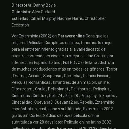
Director/a:
Danny Boyle
Guionista:
Alex Garland
Estrellas:
Cillian Murphy, Naomie Harris, Christopher
Eccleston
Ver Exterminio (2002) en
Paraveronline
Consigue las
mejores Películas Completas en línea, tenemos lo mejor
para el entretenimiento gracias a la variedacastd de
nuestro contenido en cine de la mejor calidad Gratis , por
Internet , en Español Latino , Full HD , Castellano , disfruta
de muchas producciones más en todos los géneros, Terror
, Drama , Acción , Suspenso , Comedia , Ciencia Ficción,
Películas Románticas , Infantiles, de animación, online;
Elitestream , Gnula , Pelisplanet , Pelishouse , Pelisplus ,
Cinemitas , Cinetux , Pelis24 , Pelis28 , Pelisplay , Inkapelis ,
Cinecalidad, Cuevana3, Cuevana2.es, Repelis, Exterminio
español latino, castellano y subtitulado, Exterminio 2002
gratis Sin Cortes, 28 días después película online
subtitulada ver 28 days later, Película online latino 2002
película completa online, Exterminio hd 2002 28 days later