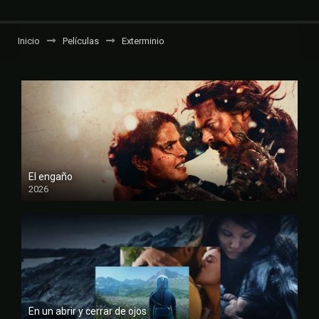
Inicio
Películas
Exterminio
El engaño
2026
FULL HD
En un abrir y cerrar de ojos