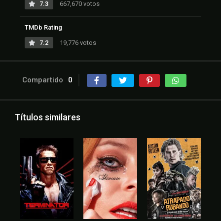
7.3
667,670 votos
TMDb Rating
7.2
19,776 votos
Compartido
0
Títulos similares