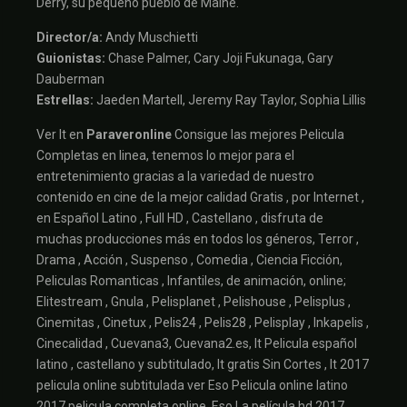
Derry, su pequeño pueblo de Maine.
Director/a:
Andy Muschietti
Guionistas:
Chase Palmer, Cary Joji Fukunaga, Gary
Dauberman
Estrellas:
Jaeden Martell, Jeremy Ray Taylor, Sophia Lillis
Ver It en
Paraveronline
Consigue las mejores Pelicula
Completas en linea, tenemos lo mejor para el
entretenimiento gracias a la variedad de nuestro
contenido en cine de la mejor calidad Gratis , por Internet ,
en Español Latino , Full HD , Castellano , disfruta de
muchas producciones más en todos los géneros, Terror ,
Drama , Acción , Suspenso , Comedia , Ciencia Ficción,
Peliculas Romanticas , Infantiles, de animación, online;
Elitestream , Gnula , Pelisplanet , Pelishouse , Pelisplus ,
Cinemitas , Cinetux , Pelis24 , Pelis28 , Pelisplay , Inkapelis ,
Cinecalidad , Cuevana3, Cuevana2.es, It Pelicula español
latino , castellano y subtitulado, It gratis Sin Cortes , It 2017
pelicula online subtitulada ver Eso Pelicula online latino
2017 pelicula completa online, Eso La película hd 2017