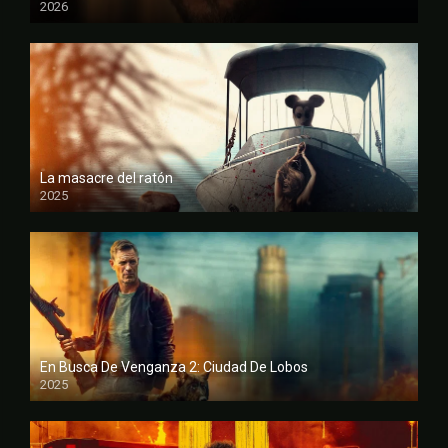
2026
FULL HD
La masacre del ratón
2025
FULL HD
En Busca De Venganza 2: Ciudad De Lobos
2025
FULL HD