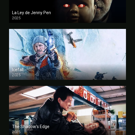
La Ley de Jenny Pen
2025
FULL HD
Icefall
2025
FULL HD
The Shadow’s Edge
2025
FULL HD