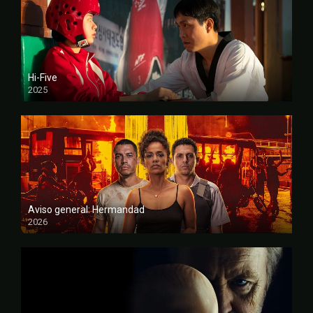
Hi-Five
2025
FULL HD
Aviso general: Hermandad
2026
FULL HD