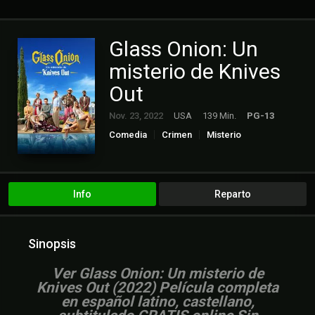
Glass Onion: Un
misterio de Knives
Out
Nov. 23, 2022
USA
139 Min.
PG-13
Comedia
Crimen
Misterio
Info
Reparto
Sinopsis
Ver Glass Onion: Un misterio de
Knives Out (2022) Película completa
en español latino, castellano,