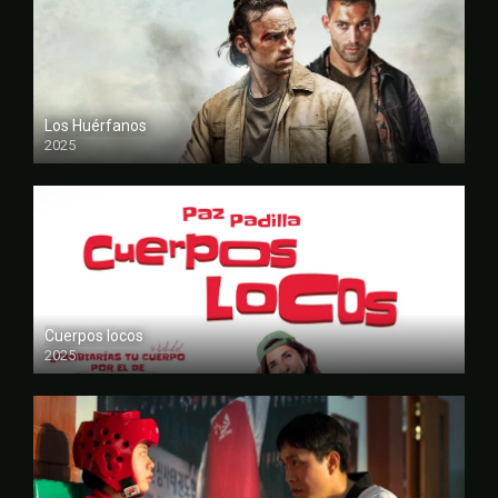
Los Huérfanos
2025
FULL HD
Cuerpos locos
2025
FULL HD