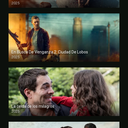
2025
FULL HD
En Busca De Venganza 2: Ciudad De Lobos
2025
FULL HD
La celda de los milagros
2025
FULL HD