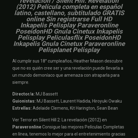
revelación / Silent Hill: Revelation
(2012) Película completa en español
latino, castellano, subtitulado GRATIS
online Sin registrarse Full HD
Inkapelis Pelisplay Paraveronline
PoseidonHD Gnula Cinetux Inkapelis
Pelisplay Peliculasflix PoseidonHD
Inkapelis Gnula Cinetux Paraveronline
Pelisplanet Pelisplay
Al cumplir sus 18° cumpleaños, Heather Mason descubre
que no es quién cree ser y una revelación puede llevarla a
un mundo demoníaco que amenaza con atraparla para
siempre.
Director/a:
MJ Bassett
Guionistas:
MJ Bassett, Laurent Hadida, Hiroyuki Owaku
Estrellas:
Adelaide Clemens, Kit Harington, Sean Bean
Ver Terror en Silent Hill 2: La revelación (2012) en
Paraveronline
Consigue las mejores Películas Completas
en línea, tenemos lo mejor para el entretenimiento gracias