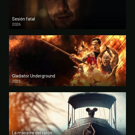
Sesión fatal
2026
FULL HD
Gladiator Underground
2025
FULL HD
La masacre del ratón