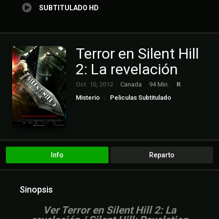
SUBTITULADO HD
Terror en Silent Hill
2: La revelación
Oct. 10, 2012
Canada
94 Min.
R
Misterio
Peliculas Subtitulado
Suspense
Terror
Info
Reparto
Sinopsis
V
er Terror en Silent Hill 2: La