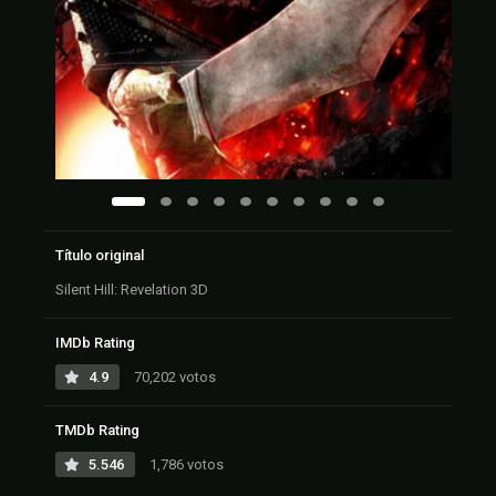
Título original
Silent Hill: Revelation 3D
IMDb Rating
4.9
70,202 votos
TMDb Rating
5.546
1,786 votos