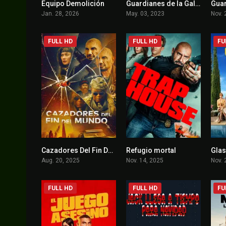
Equipo Demolición
Guardianes de la Galaxia volumen 3
0
7.9
Jan. 28, 2026
May. 03, 2023
Nov. 
FULL HD
FULL HD
FU
Cazadores Del Fin Del Mundo
Refugio mortal
4.6
5.3
Aug. 20, 2025
Nov. 14, 2025
Nov. 
FULL HD
FULL HD
FU