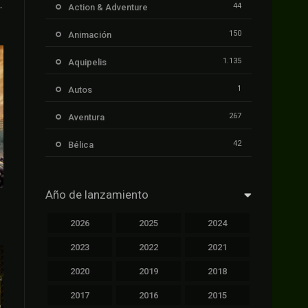
 galaxia
44
Action & Adventure
150
Animación
1.135
Aquipelis
1
Autos
267
Aventura
42
Bélica
239
Ciencia ficción
Año de lanzamiento
1.106
Cinecalidad
2026
2025
2024
1.139
Cinetux
2023
2022
2021
426
Comedia
2020
2019
2018
249
Crimen
2017
2016
2015