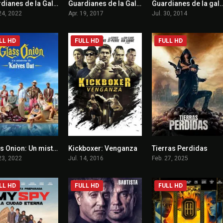
Guardianes de la Galaxia: Especial de las fiestas
Guardianes de la Galaxia volumen 2
Guardianes de la
6.9
7.6
8
24, 2022
Apr. 19, 2017
Jul. 30, 2014
LL HD
FULL HD
FULL HD
Glass Onion: Un misterio de Knives Out
Kickboxer: Venganza
Tierras Perdidas
7.1
4.9
4.7
23, 2022
Jul. 14, 2016
Feb. 27, 2025
LL HD
FULL HD
FULL HD