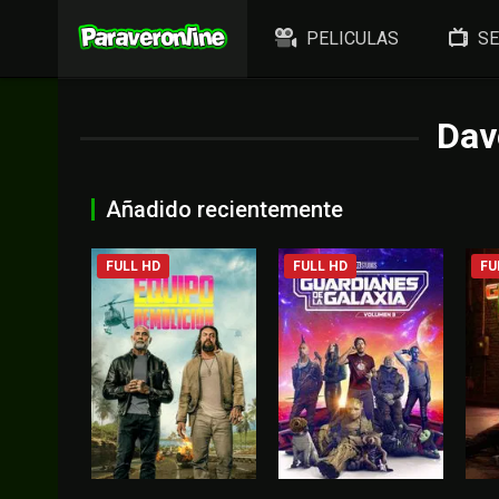
PELICULAS
SE
Dav
Añadido recientemente
FULL HD
FULL HD
FU