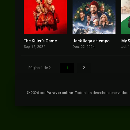
The Killer’s Game
Jack llega a tiempo para navidad
5.7
0
Sep. 12, 2024
Dec. 02, 2024
Jul. 
Página 1 de 2
1
2
© 2026 por
Paraveronline
. Todos los derechos reservados