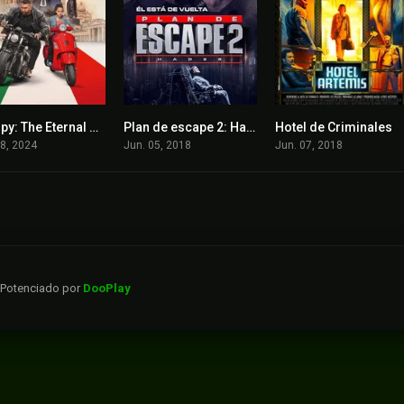
My Spy: The Eternal City
Plan de escape 2: Hades
Hotel de Criminales
0
3.9
6.1
18, 2024
Jun. 05, 2018
Jun. 07, 2018
. Potenciado por
DooPlay