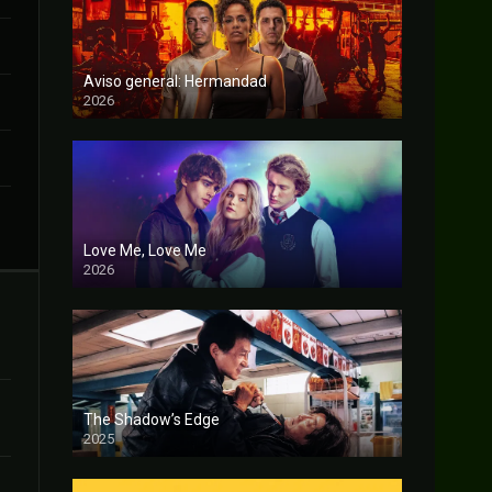
Aviso general: Hermandad
2026
FULL HD
Love Me, Love Me
2026
FULL HD
The Shadow’s Edge
2025
FULL HD