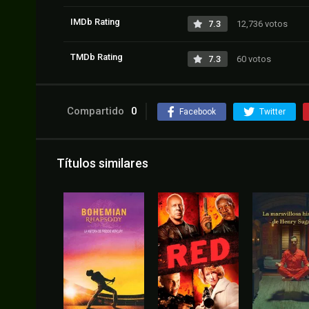
IMDb Rating
7.3
12,736 votos
TMDb Rating
7.3
60 votos
Compartido
0
Facebook
Twitter
Títulos similares