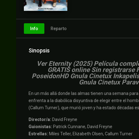
Info
Reparto
Sinopsis
Ver Eternity (2025) Película comple
GRATIS online Sin registrarse 
PoseidonHD Gnula Cinetux Inkapelis 
Gnula Cinetux Parave
En un más allá donde las almas tienen una semana para d
enfrenta a la diabólica disyuntiva de elegir entre el hom
(Callum Turner), que murió joven y ha estado décadas es
Director/a:
David Freyne
Guionistas:
Patrick Cunnane, David Freyne
Estrellas:
Miles Teller, Elizabeth Olsen, Callum Turner