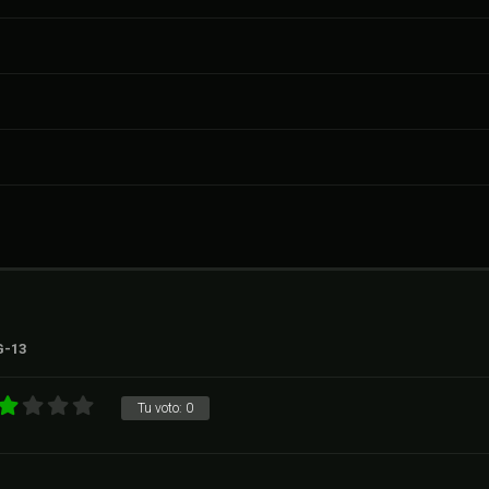
G-13
Tu voto:
0