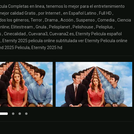
cula Completas en linea, tenemos lo mejor para el entretenimiento
or calidad Gratis , por Internet , en Español Latino , Full HD ,
s los géneros, Terror , Drama , Acción , Suspenso , Comedia , Ciencia
line; Elitestream , Gnula , Pelisplanet , Pelishouse , Pelisplus ,
elis , Cinecalidad , Cuevana3, Cuevana2.es, Eternity Pelicula español
 , Eternity 2025 pelicula online subtitulada ver Eternity Pelicula online
 hd 2025 Pelicula, Eternity 2025 hd