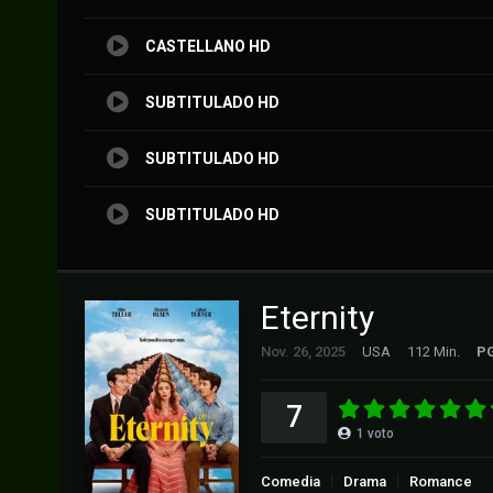
CASTELLANO HD
SUBTITULADO HD
SUBTITULADO HD
SUBTITULADO HD
Eternity
Nov. 26, 2025
USA
112 Min.
P
7
1
voto
Comedia
Drama
Romance