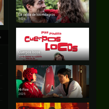
La celda de los milagros
2025
FULL HD
s
Cuerpos locos
2025
FULL HD
Hi-Five
2025
FULL HD