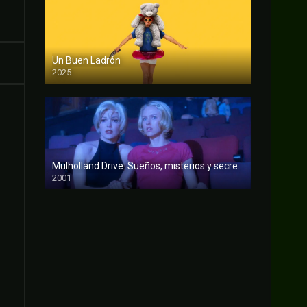
Un Buen Ladrón
2025
FULL HD
Mulholland Drive: Sueños, misterios y secretos
2001
FULL HD