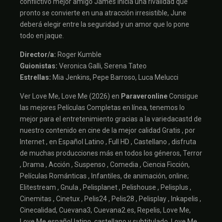
conflictivo mejor amigo James inicia una rivalidad que
pronto se convierte en una atracción irresistible, June
deberá elegir entre la seguridad y un amor que lo pone
todo en jaque.
Director/a:
Roger Kumble
Guionistas:
Veronica Galli, Serena Tateo
Estrellas:
Mia Jenkins, Pepe Barroso, Luca Melucci
Ver Love Me, Love Me (2026) en
Paraveronline
Consigue
las mejores Películas Completas en línea, tenemos lo
mejor para el entretenimiento gracias a la variedacastd de
nuestro contenido en cine de la mejor calidad Gratis , por
Internet , en Español Latino , Full HD , Castellano , disfruta
de muchas producciones más en todos los géneros, Terror
, Drama , Acción , Suspenso , Comedia , Ciencia Ficción,
Películas Románticas , Infantiles, de animación, online;
Elitestream , Gnula , Pelisplanet , Pelishouse , Pelisplus ,
Cinemitas , Cinetux , Pelis24 , Pelis28 , Pelisplay , Inkapelis ,
Cinecalidad, Cuevana3, Cuevana2.es, Repelis, Love Me,
Love Me español latino, castellano y subtitulado, Love Me,