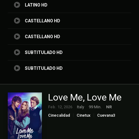
LATINO HD
CASTELLANO HD
CASTELLANO HD
SUBTITULADO HD
SUBTITULADO HD
Love Me, Love Me
Feb. 12, 2026
Italy
99 Min.
NR
Cinecalidad
Cinetux
Cuevana3
Drama
Gnula
Peliculas Castellano
Peliculas Español Latino
Peliculas Subtitulado
Peliculasflix
Pelisgratis.live
Pelishouse
Pelismart
Pelispedia
Pelisplay