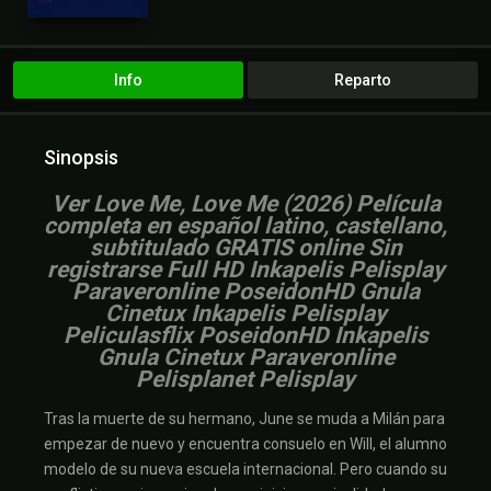
Pelispop
RepelisHD
RepelisHD.TV
Romance
UltrapelisHD
Verpeliculasultra
Info
Reparto
Sinopsis
V
er Love Me, Love Me (2026) Película
completa en español latino, castellano,
subtitulado GRATIS online Sin
registrarse Full HD Inkapelis Pelisplay
Paraveronline PoseidonHD Gnula
Cinetux Inkapelis Pelisplay
Peliculasflix PoseidonHD Inkapelis
Gnula Cinetux Paraveronline
Pelisplanet Pelisplay
Tras la muerte de su hermano, June se muda a Milán para
empezar de nuevo y encuentra consuelo en Will, el alumno
modelo de su nueva escuela internacional. Pero cuando su