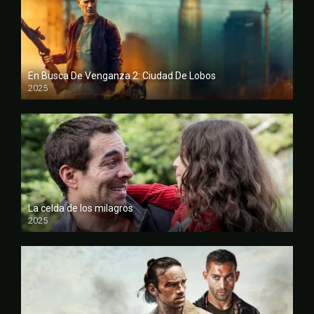
En Busca De Venganza 2: Ciudad De Lobos
2025
FULL HD
La celda de los milagros
2025
FULL HD