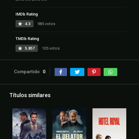
IMDb Rating
4.3
985 votos
TMDb Rating
5.857
105 votos
Compartido
0
Títulos similares