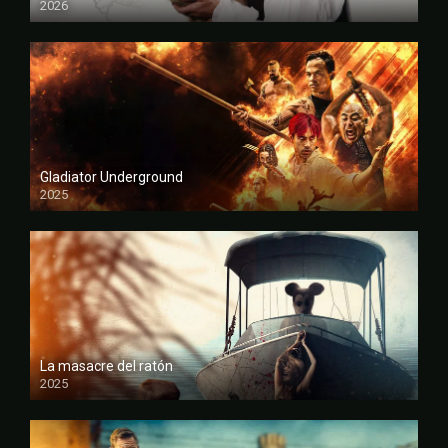
2026
FULL HD
Gladiator Underground
2025
FULL HD
La masacre del ratón
2025
FULL HD