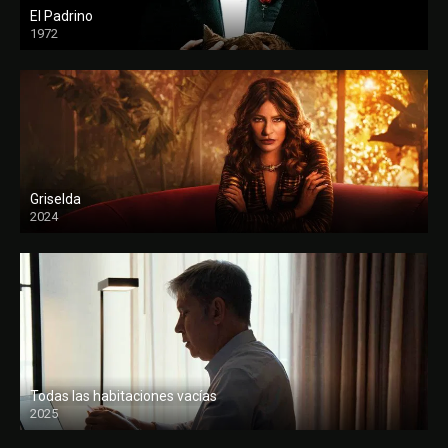
El Padrino
1972
FULL HD
Griselda
2024
Todas las habitaciones vacías
2025
FULL HD