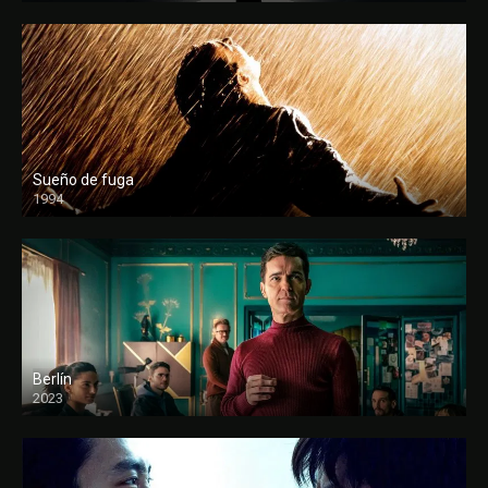
Sueño de fuga
1994
FULL HD
Berlín
2023