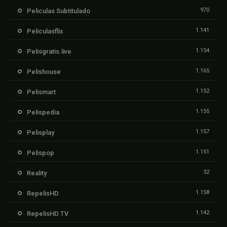
970
Peliculas Subtitulado
1.141
Peliculasflix
1.154
Pelisgratis.live
1.165
Pelishouse
1.152
Pelismart
1.155
Pelispedia
1.157
Pelisplay
1.151
Pelispop
32
Reality
1.158
RepelisHD
1.142
RepelisHD.TV