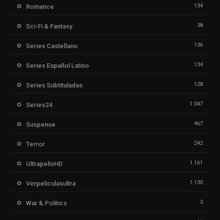
134
Romance
38
Sci-Fi & Fantasy
136
Series Castellano
134
Series Español Latino
128
Series Subtituladas
1.047
Series24
467
Suspense
242
Terror
1.161
UltrapelisHD
1.130
Verpeliculasultra
3
War & Politics