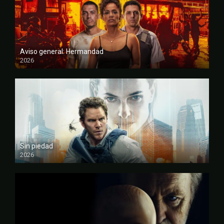
Aviso general: Hermandad
2026
FULL HD
Sin piedad
2026
FULL HD