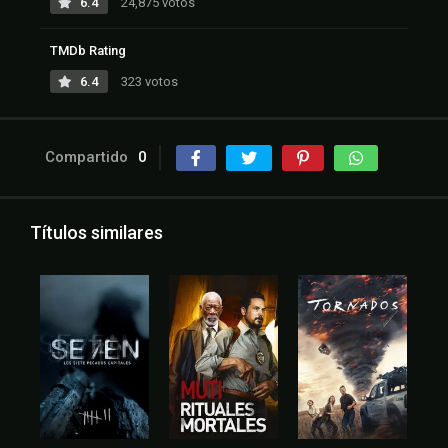
6.4
24,875 votos
TMDb Rating
6.4
323 votos
Compartido
0
Títulos similares