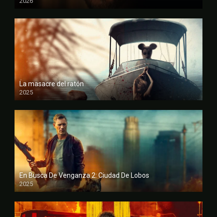
2026
FULL HD
La masacre del ratón
2025
FULL HD
En Busca De Venganza 2: Ciudad De Lobos
2025
FULL HD