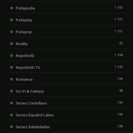
1.155
Pelispedia
1.157
Pelisplay
1.151
Pelispop
32
Reality
1.158
RepelisHD
1.142
RepelisHD.TV
134
Romance
38
Sci-Fi & Fantasy
136
Series Castellano
134
Series Español Latino
128
Series Subtituladas