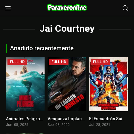
Jai Courtney
Añadido recientemente
FULL HD
FULL HD
FULL HD
Animales Peligrosos
Venganza Implacable
El Escuadrón Suicida
6.4
6
7.2
Jun. 05, 2025
Sep. 03, 2020
Jul. 28, 2021