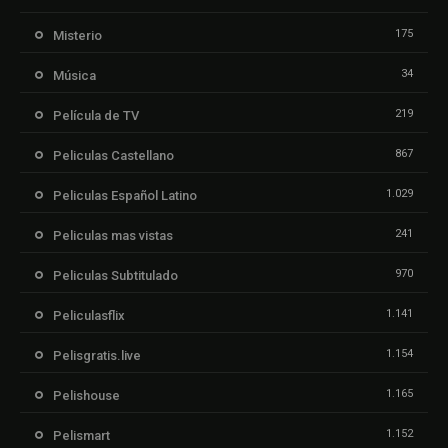
175
Misterio
34
Música
219
Película de TV
867
Peliculas Castellano
1.029
Peliculas Español Latino
241
Peliculas mas vistas
970
Peliculas Subtitulado
1.141
Peliculasflix
1.154
Pelisgratis.live
1.165
Pelishouse
1.152
Pelismart