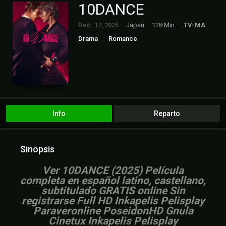
10DANCE
Dec. 17, 2025
Japan
128 Min.
TV-MA
Drama
Romance
Info
Reparto
Sinopsis
Ver 10DANCE (2025) Película
completa en español latino, castellano,
subtitulado GRATIS online Sin
registrarse Full HD Inkapelis Pelisplay
Paraveronline PoseidonHD Gnula
Cinetux Inkapelis Pelisplay