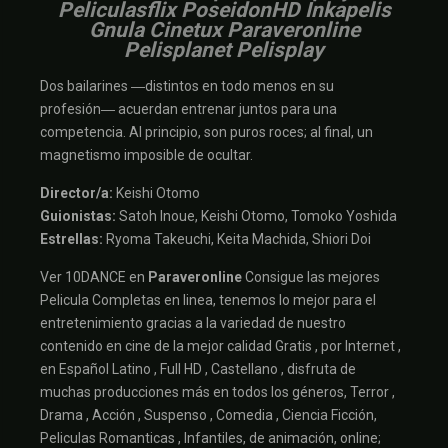
Peliculasflix PoseidonHD Inkapelis
Gnula Cinetux Paraveronline
Pelisplanet Pelisplay
Dos bailarines ―distintos en todo menos en su
profesión― acuerdan entrenar juntos para una
competencia. Al principio, son puros roces; al final, un
magnetismo imposible de ocultar.
Director/a:
Keishi Otomo
Guionistas:
Satoh Inoue, Keishi Otomo, Tomoko Yoshida
Estrellas:
Ryoma Takeuchi, Keita Machida, Shiori Doi
Ver 10DANCE en
Paraveronline
Consigue las mejores
Pelicula Completas en linea, tenemos lo mejor para el
entretenimiento gracias a la variedad de nuestro
contenido en cine de la mejor calidad Gratis , por Internet ,
en Español Latino , Full HD , Castellano , disfruta de
muchas producciones más en todos los géneros, Terror ,
Drama , Acción , Suspenso , Comedia , Ciencia Ficción,
Peliculas Romanticas , Infantiles, de animación, online;