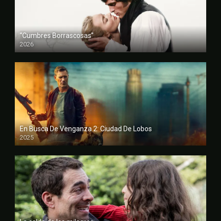
“Cumbres Borrascosas”
2026
FULL HD
En Busca De Venganza 2: Ciudad De Lobos
2025
FULL HD