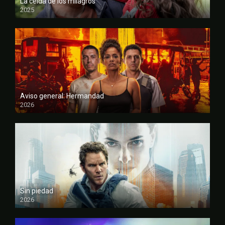
La celda de los milagros
2025
FULL HD
Aviso general: Hermandad
2026
FULL HD
Sin piedad
2026
FULL HD