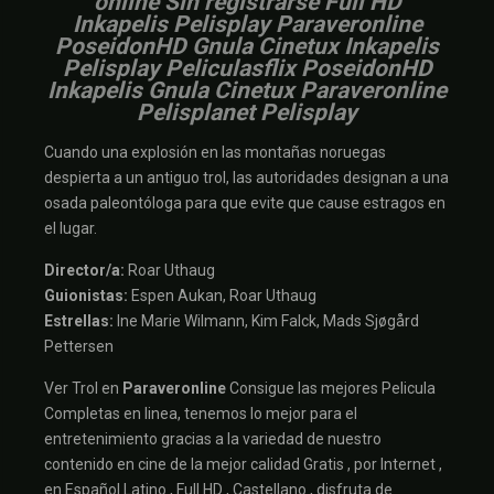
online Sin registrarse Full HD
Inkapelis Pelisplay Paraveronline
PoseidonHD Gnula Cinetux Inkapelis
Pelisplay Peliculasflix PoseidonHD
Inkapelis Gnula Cinetux Paraveronline
Pelisplanet Pelisplay
Cuando una explosión en las montañas noruegas
despierta a un antiguo trol, las autoridades designan a una
osada paleontóloga para que evite que cause estragos en
el lugar.
Director/a:
Roar Uthaug
Guionistas:
Espen Aukan, Roar Uthaug
Estrellas:
Ine Marie Wilmann, Kim Falck, Mads Sjøgård
Pettersen
Ver Trol en
Paraveronline
Consigue las mejores Pelicula
Completas en linea, tenemos lo mejor para el
entretenimiento gracias a la variedad de nuestro
contenido en cine de la mejor calidad Gratis , por Internet ,
en Español Latino , Full HD , Castellano , disfruta de