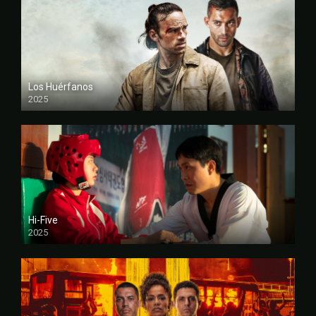
Los Huérfanos
2025
FULL HD
Hi-Five
2025
FULL HD