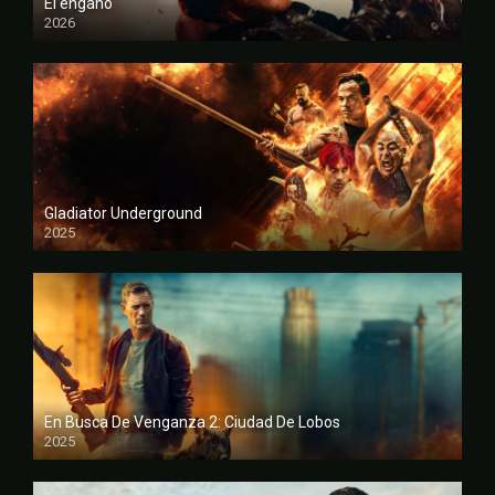
El engaño
2026
FULL HD
Gladiator Underground
2025
FULL HD
En Busca De Venganza 2: Ciudad De Lobos
2025
FULL HD