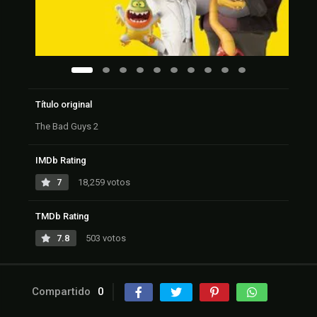
Título original
The Bad Guys 2
IMDb Rating
7
18,259 votos
TMDb Rating
7.8
503 votos
Compartido
0