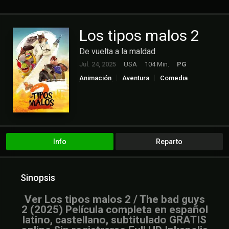
Los tipos malos 2
De vuelta a la maldad
Jul. 24, 2025
USA
104 Min.
PG
Animación
Aventura
Comedia
Crimen
Familia
Info
Reparto
Sinopsis
Ver Los tipos malos 2 / The bad guys
2 (2025) Película completa en español
latino, castellano, subtitulado GRATIS