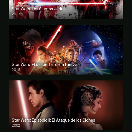
Star Wars: Los últimos Jedi
2017
FULL HD
Star Wars: El despertar de la fuerza
2015
FULL HD
Star Wars: Episodio II: El Ataque de los Clones
2002
FULL HD