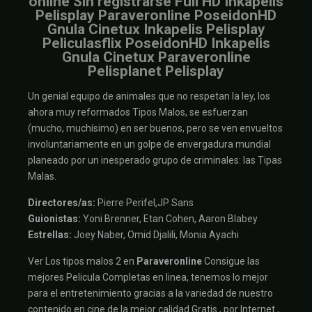
online Sin registrarse Full HD Inkapelis
Pelisplay Paraveronline PoseidonHD
Gnula Cinetux Inkapelis Pelisplay
Peliculasflix PoseidonHD Inkapelis
Gnula Cinetux Paraveronline
Pelisplanet Pelisplay
Un genial equipo de animales que no respetan la ley, los
ahora muy reformados Tipos Malos, se esfuerzan
(mucho, muchísimo) en ser buenos, pero se ven envueltos
involuntariamente en un golpe de envergadura mundial
planeado por un inesperado grupo de criminales: las Tipas
Malas.
Directores/as:
Pierre Perifel,JP Sans
Guionistas:
Yoni Brenner, Etan Cohen, Aaron Blabey
Estrellas:
Joey Naber, Omid Djalili, Monia Ayachi
Ver Los tipos malos 2 en
Paraveronline
Consigue las
mejores Pelicula Completas en linea, tenemos lo mejor
para el entretenimiento gracias a la variedad de nuestro
contenido en cine de la mejor calidad Gratis , por Internet ,