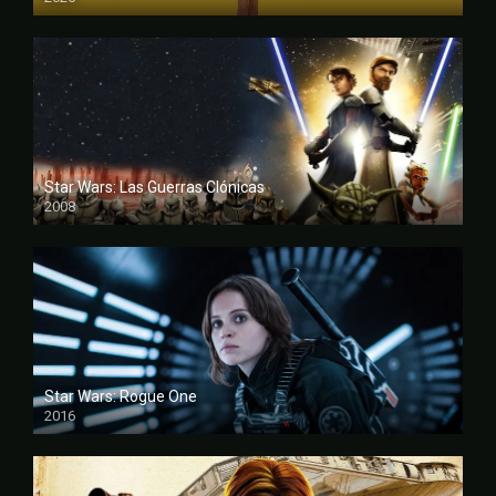
FULL HD
Star Wars: Las Guerras Clónicas
2008
FULL HD
Star Wars: Rogue One
2016
FULL HD