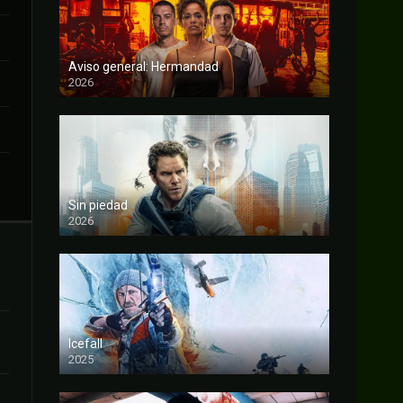
Aviso general: Hermandad
2026
FULL HD
Sin piedad
2026
FULL HD
Icefall
2025
FULL HD