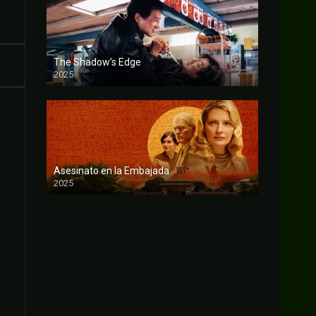
The Shadow’s Edge
2025
FULL HD
Asesinato en la Embajada
2025
FULL HD