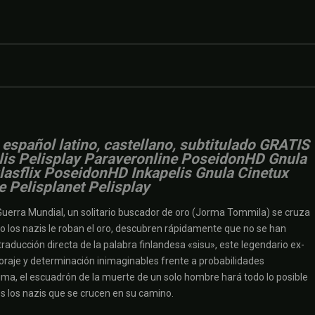
 español latino, castellano, subtitulado GRATIS
elis Pelisplay Paraveronline PoseidonHD Gnula
ulasflix PoseidonHD Inkapelis Gnula Cinetux
e Pelisplanet Pelisplay
Guerra Mundial, un solitario buscador de oro (Jorma Tommila) se cruza
ndo los nazis le roban el oro, descubren rápidamente que no se han
aducción directa de la palabra finlandesa «sisu», este legendario ex-
oraje y determinación inimaginables frente a probabilidades
ima, el escuadrón de la muerte de un solo hombre hará todo lo posible
s los nazis que se crucen en su camino.