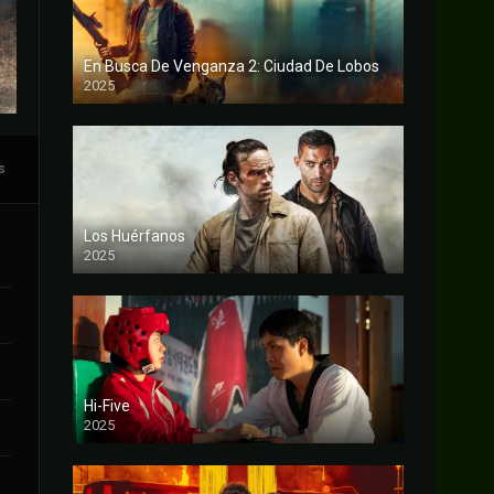
En Busca De Venganza 2: Ciudad De Lobos
2025
FULL HD
s
Los Huérfanos
2025
FULL HD
Hi-Five
2025
FULL HD