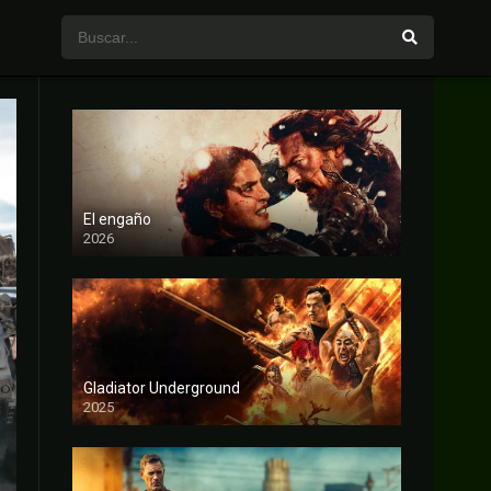
El engaño
2026
FULL HD
Gladiator Underground
2025
FULL HD