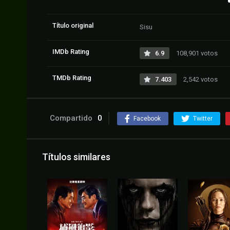
Título original
Sisu
IMDb Rating
6.9
108,901 votos
TMDb Rating
7.403
2,542 votos
Compartido
0
Facebook
Twitter
Títulos similares