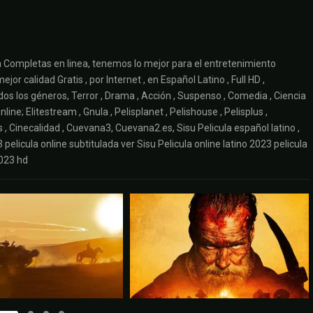
 Completas en linea, tenemos lo mejor para el entretenimiento
or calidad Gratis , por Internet , en Español Latino , Full HD ,
s los géneros, Terror , Drama , Acción , Suspenso , Comedia , Ciencia
line; Elitestream , Gnula , Pelisplanet , Pelishouse , Pelisplus ,
lis , Cinecalidad , Cuevana3, Cuevana2.es, Sisu Pelicula español latino ,
3 pelicula online subtitulada ver Sisu Pelicula online latino 2023 pelicula
2023 hd