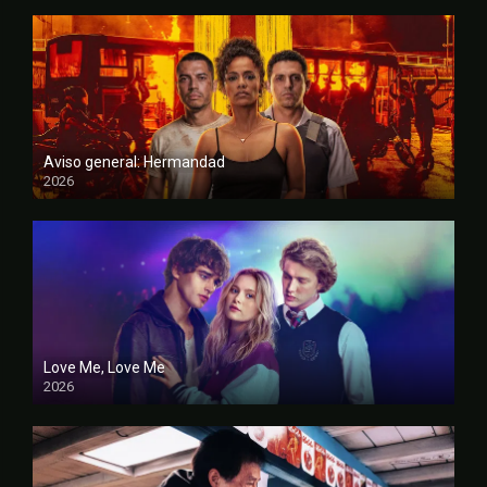
Aviso general: Hermandad
2026
FULL HD
Love Me, Love Me
2026
FULL HD