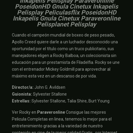
Inkapelis Pelisplay Paraveronline
PoseidonHD Gnula Cinetux Inkapelis
Pelisplay Peliculasflix PoseidonHD
Inkapelis Gnula Cinetux Paraveronline
Pelisplanet Pelisplay
Cuando el campeón mundial de boxeo de peso pesado,
Apollo Creed quiere darle a un luchador desconocido una
oportunidad por el título como un truco publicitario, sus
manejadores eligen a Rocky Balboa, un coleccionista sin
educación para un prestamista de Filadelfia. Rocky se une
con el entrenador Mickey Goldmill para aprovechar al
máximo esta vez en un descanso de por vida.
Director/a:
John G. Avildsen
Guionista:
Sylvester Stallone
Estrellas:
Sylvester Stallone, Talia Shire, Burt Young
Ver Rocky en
Paraveronline
Consigue las mejores
Pelicula Completas en linea, tenemos lo mejor para el
entretenimiento gracias a la variedad de nuestro
contenido en cine de la mejor calidad Gratis , por Internet ,