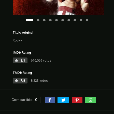
Título original
Rocky
IMDb Rating
8.1
676,069 votos
TMDb Rating
7.8
8,323 votos
Compartido
0