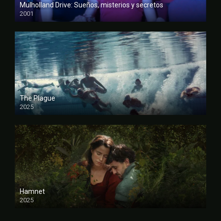
Mulholland Drive: Sueños, misterios y secretos
2001
FULL HD
The Plague
2025
FULL HD
Hamnet
2025
FULL HD