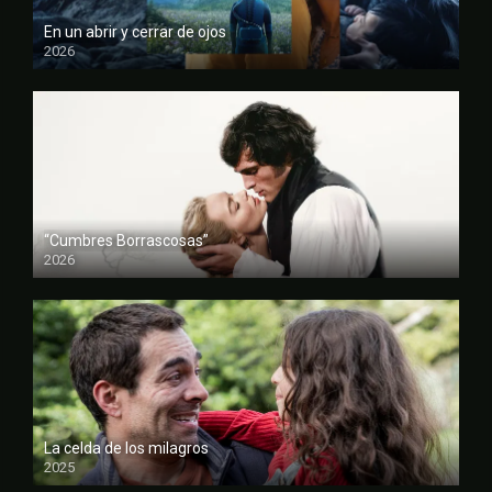
En un abrir y cerrar de ojos
2026
FULL HD
“Cumbres Borrascosas”
2026
FULL HD
La celda de los milagros
2025
FULL HD