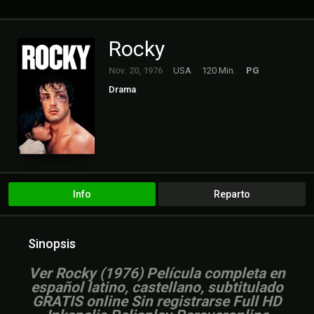
Rocky
Nov. 20, 1976
USA
120 Min.
PG
Drama
Info
Reparto
Sinopsis
Ver Rocky (1976) Película completa en
español latino, castellano, subtitulado
GRATIS online Sin registrarse Full HD