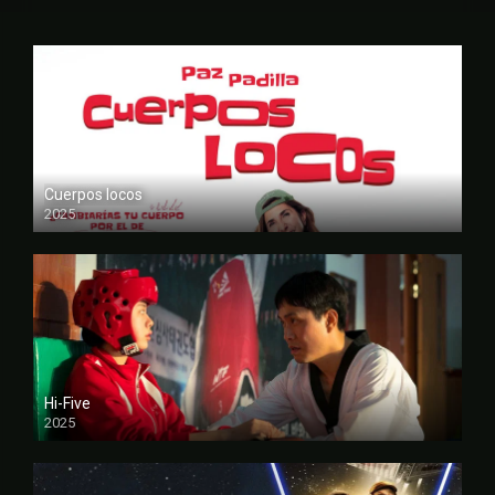
Cuerpos locos
2025
FULL HD
Hi-Five
2025
FULL HD