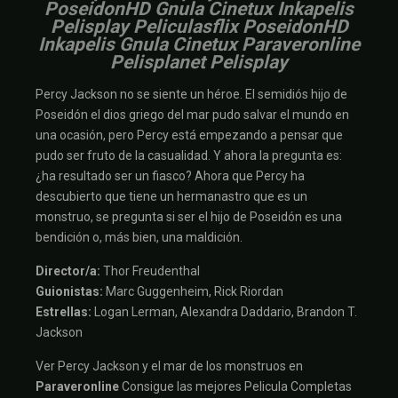
PoseidonHD Gnula Cinetux Inkapelis
Pelisplay Peliculasflix PoseidonHD
Inkapelis Gnula Cinetux Paraveronline
Pelisplanet Pelisplay
Percy Jackson no se siente un héroe. El semidiós hijo de
Poseidón el dios griego del mar pudo salvar el mundo en
una ocasión, pero Percy está empezando a pensar que
pudo ser fruto de la casualidad. Y ahora la pregunta es:
¿ha resultado ser un fiasco? Ahora que Percy ha
descubierto que tiene un hermanastro que es un
monstruo, se pregunta si ser el hijo de Poseidón es una
bendición o, más bien, una maldición.
Director/a:
Thor Freudenthal
Guionistas:
Marc Guggenheim, Rick Riordan
Estrellas:
Logan Lerman, Alexandra Daddario, Brandon T.
Jackson
Ver Percy Jackson y el mar de los monstruos en
Paraveronline
Consigue las mejores Pelicula Completas