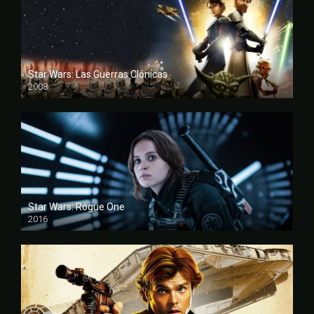
Star Wars: Las Guerras Clónicas
2008
FULL HD
Star Wars: Rogue One
2016
FULL HD