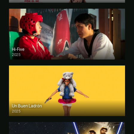
FULL HD
Hi-Five
2025
FULL HD
Un Buen Ladrón
2025
FULL HD