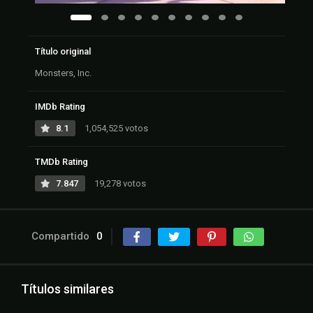
Título original
Monsters, Inc.
IMDb Rating
8.1
1,054,525 votos
TMDb Rating
7.847
19,278 votos
Compartido
0
Títulos similares