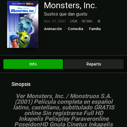
Monsters, Inc.
Sustos que dan gusto.
Nov. 01, 2001
USA
92 Min.
G
Animación
Comedia
Familia
Info
Reparto
Sinopsis
Ver Monsters, Inc. / Monstruos S.A.
(2001) Película completa en español
latino, castellano, subtitulado GRATIS
online Sin registrarse Full HD
Inkapelis Pelisplay Paraveronline
PoseidonHD Gnula Cinetux Inkapelis