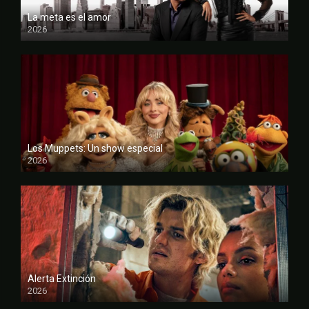
La meta es el amor
2026
FULL HD
Los Muppets: Un show especial
2026
FULL HD
Alerta Extinción
2026
CAM