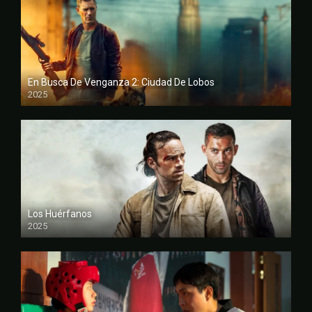
En Busca De Venganza 2: Ciudad De Lobos
2025
FULL HD
Los Huérfanos
2025
FULL HD