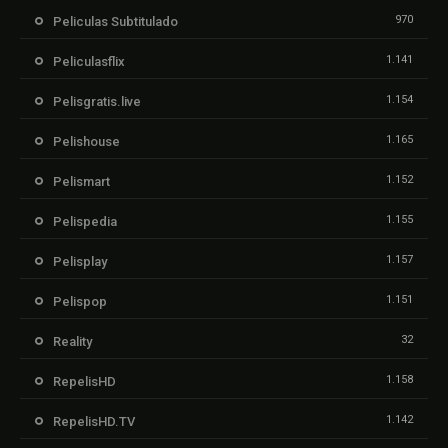
970
Peliculas Subtitulado
1.141
Peliculasflix
1.154
Pelisgratis.live
1.165
Pelishouse
1.152
Pelismart
1.155
Pelispedia
1.157
Pelisplay
1.151
Pelispop
32
Reality
1.158
RepelisHD
1.142
RepelisHD.TV