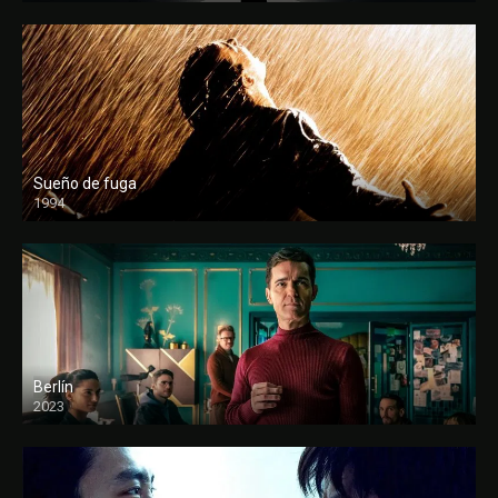
Sueño de fuga
1994
FULL HD
Berlín
2023