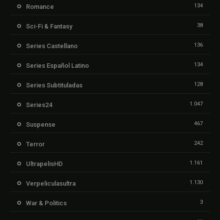
134
Romance
38
Sci-Fi & Fantasy
136
Series Castellano
134
Series Español Latino
128
Series Subtituladas
1.047
Series24
467
Suspense
242
Terror
1.161
UltrapelisHD
1.130
Verpeliculasultra
3
War & Politics