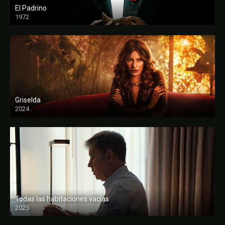
El Padrino
1972
FULL HD
Griselda
2024
Todas las habitaciones vacías
2025
FULL HD