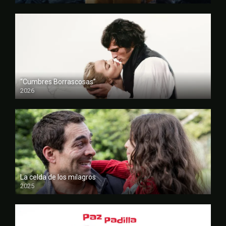
“Cumbres Borrascosas”
2026
FULL HD
La celda de los milagros
2025
FULL HD