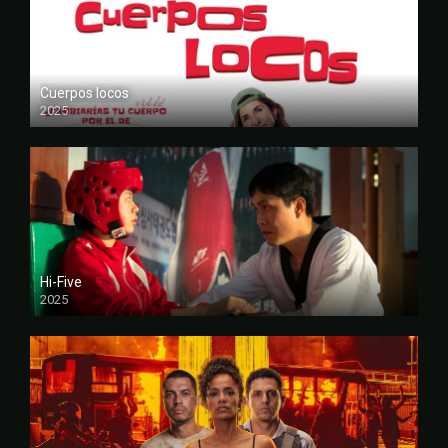
Cuerpos locos
2025
FULL HD
Hi-Five
2025
FULL HD