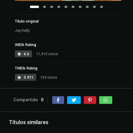
Título original
Jay Kelly
IMDb Rating
6.6
11,915 votos
TMDb Rating
5.911
135 votos
Compartido
0
Títulos similares