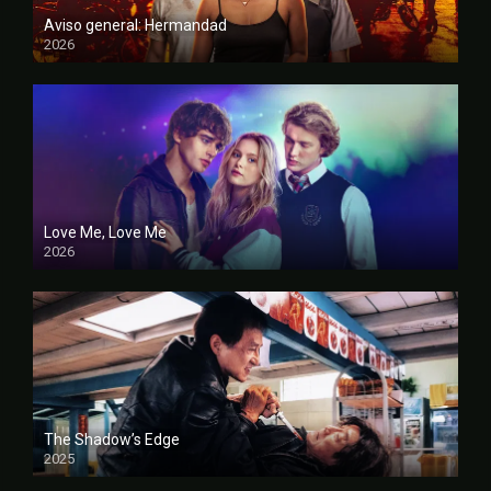
Aviso general: Hermandad
2026
FULL HD
Love Me, Love Me
2026
FULL HD
The Shadow’s Edge
2025
FULL HD