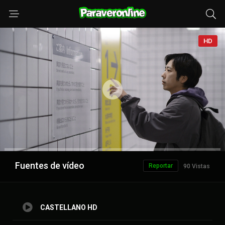
HD
Anuncio
Fuentes de vídeo
Reportar
90 Vistas
CASTELLANO HD