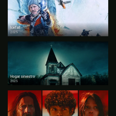
Icefall
2025
FULL HD
Hogar siniestro
2025
FULL HD