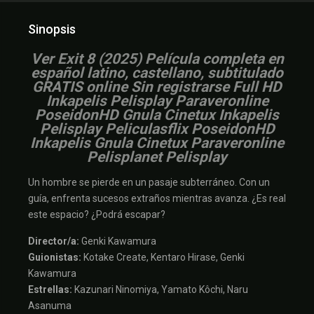
Sinopsis
V
er Exit 8 (2025) Película completa en
español latino, castellano, subtitulado
GRATIS online Sin registrarse Full HD
Inkapelis Pelisplay Paraveronline
PoseidonHD Gnula Cinetux Inkapelis
Pelisplay Peliculasflix PoseidonHD
Inkapelis Gnula Cinetux Paraveronline
Pelisplanet Pelisplay
Un hombre se pierde en un pasaje subterráneo. Con un
guía, enfrenta sucesos extraños mientras avanza. ¿Es real
este espacio? ¿Podrá escapar?
Director/a:
Genki Kawamura
Guionistas:
Kotake Create, Kentaro Hirase, Genki
Kawamura
Estrellas:
Kazunari Ninomiya, Yamato Kôchi, Naru
Asanuma