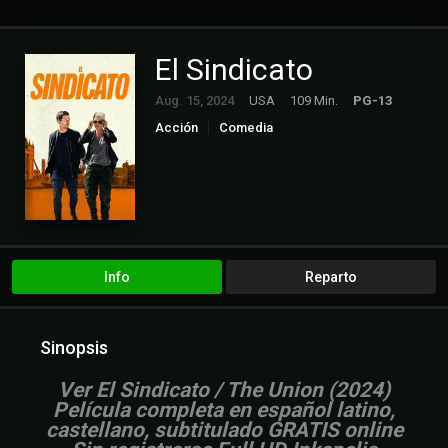
El Sindicato
Aug. 15, 2024
USA
109 Min.
PG-13
Acción
Comedia
Info
Reparto
Sinopsis
Ver El Sindicato / The Union (2024)
Película completa en español latino,
castellano, subtitulado GRATIS online