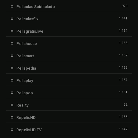
970
Peliculas Subtitulado
1.141
Peliculasflix
1.154
Pelisgratis.live
1.165
Pelishouse
1.152
Pelismart
1.155
Pelispedia
1.157
Pelisplay
1.151
Pelispop
32
Reality
1.158
RepelisHD
1.142
RepelisHD.TV