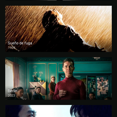
Sueño de fuga
1994
FULL HD
Berlín
2023