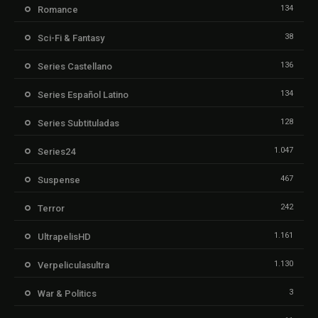
134
Romance
38
Sci-Fi & Fantasy
136
Series Castellano
134
Series Español Latino
128
Series Subtituladas
1.047
Series24
467
Suspense
242
Terror
1.161
UltrapelisHD
1.130
Verpeliculasultra
3
War & Politics