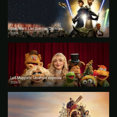
Star Wars: Las Guerras Clónicas
2008
FULL HD
Los Muppets: Un show especial
2026
FULL HD