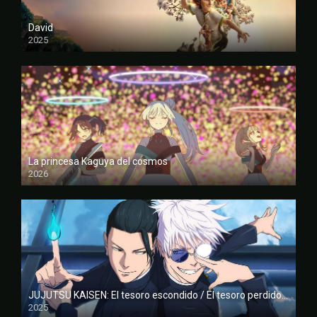
David
2025
FULL HD
La princesa Kaguya del cosmos
2026
FULL HD
JUJUTSU KAISEN: El tesoro escondido / El tesoro perdido – La película
2025
FULL HD