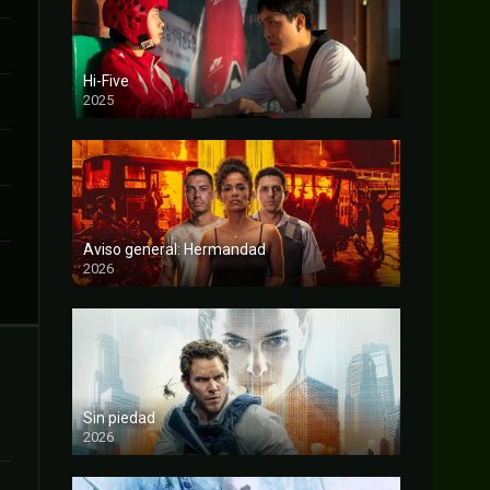
Hi-Five
2025
FULL HD
Aviso general: Hermandad
2026
FULL HD
Sin piedad
2026
FULL HD