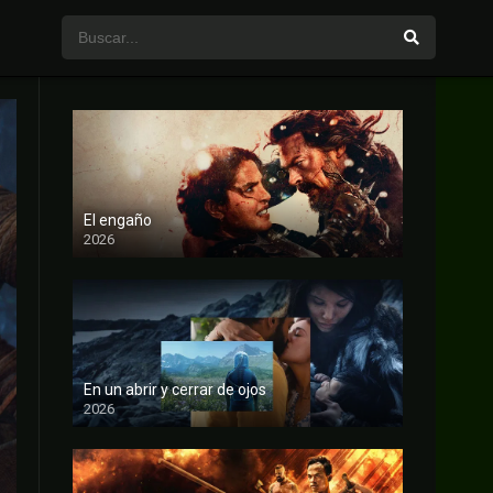
El engaño
2026
FULL HD
En un abrir y cerrar de ojos
2026
FULL HD