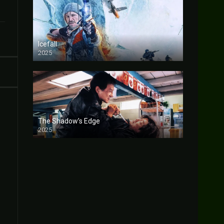
Icefall
2025
FULL HD
The Shadow’s Edge
2025
FULL HD