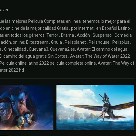
eaver
e las mejores Pelicula Completas en linea, tenemos lo mejor para el
 en cine de la mejor calidad Gratis , por Internet , en Español Latino ,
ás en todos los géneros, Terror , Drama , Acción , Suspenso , Comedia ,
ción, online; Elitestream , Gnula , Pelisplanet , Pelishouse , Pelisplus ,
elis , Cinecalidad , Cuevana3, Cuevana2.es, Avatar: El camino del agua
: El camino del agua gratis Sin Cortes , Avatar: The Way of Water 2022
Pelicula online latino 2022 pelicula completa online, Avatar: The Way of
Water 2022 hd