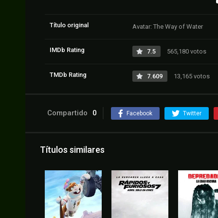
Título original
Avatar: The Way of Water
IMDb Rating
7.5
565,180 votos
TMDb Rating
7.609
13,165 votos
Compartido
0
Facebook
Twitter
Títulos similares