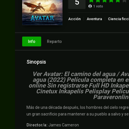
5
1
voto
Acción
Aventura
Ciencia ficc
Info
Reparto
Sinopsis
Ver Avatar: El camino del agua / Av
agua (2022) Película completa en e
online Sin registrarse Full HD Inkap
Cinetux Inkapelis Pelisplay Pelic
Paraveronlin
Más de una década después, los hombres del cielo regres
un gran sacrificio para mantener a su pueblo a salvo y se
Director/a:
James Cameron