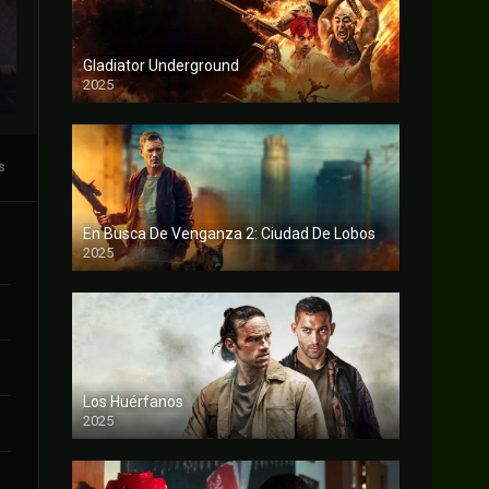
Gladiator Underground
2025
FULL HD
s
En Busca De Venganza 2: Ciudad De Lobos
2025
FULL HD
Los Huérfanos
2025
FULL HD