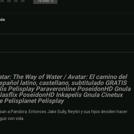
Tu voto:
0
ión
atar: The Way of Water / Avatar: El camino del
spañol latino, castellano, subtitulado GRATIS
elis Pelisplay Paraveronline PoseidonHD Gnula
ulasflix PoseidonHD Inkapelis Gnula Cinetux
e Pelisplanet Pelisplay
an a Pandora. Entonces Jake Sully, Neytiri y sus hijos deciden hacer
guir con vida.