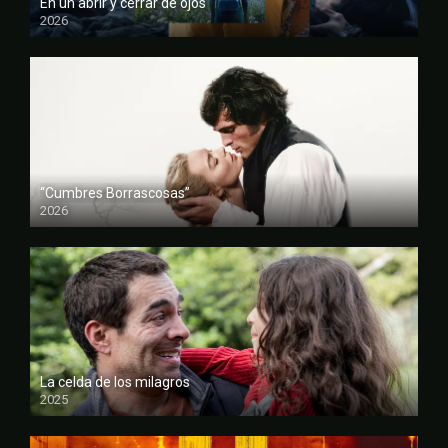
En un abrir y cerrar de ojos
2026
FULL HD
“Cumbres Borrascosas”
2026
FULL HD
La celda de los milagros
2025
FULL HD