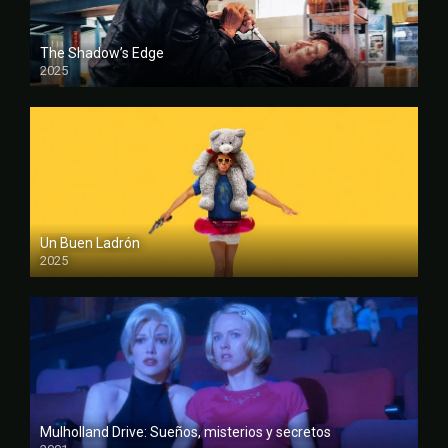
The Shadow’s Edge
2025
FULL HD
Un Buen Ladrón
2025
FULL HD
Mulholland Drive: Sueños, misterios y secretos