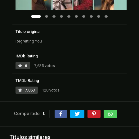
Título original
Regretting You
IMDb Rating
6
7,635 votos
TMDb Rating
7.063
120 votos
Compartido
0
Títulos similares