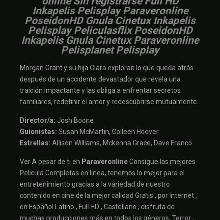
online Sin registrarse Full HD
Inkapelis Pelisplay Paraveronline
PoseidonHD Gnula Cinetux Inkapelis
Pelisplay Peliculasflix PoseidonHD
Inkapelis Gnula Cinetux Paraveronline
Pelisplanet Pelisplay
Morgan Grant y su hija Clara exploran lo que queda atrás
después de un accidente devastador que revela una
traición impactante y las obliga a enfrentar secretos
familiares, redefinir el amor y redescubrirse mutuamente.
Director/a:
Josh Boone
Guionistas:
Susan McMartin, Colleen Hoover
Estrellas:
Allison Williams, Mckenna Grace, Dave Franco
Ver A pesar de ti en
Paraveronline
Consigue las mejores
Pelicula Completas en linea, tenemos lo mejor para el
entretenimiento gracias a la variedad de nuestro
contenido en cine de la mejor calidad Gratis , por Internet ,
en Español Latino , Full HD , Castellano , disfruta de
muchas producciones más en todos los géneros, Terror ,