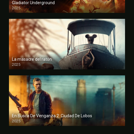
Gladiator Underground
2025
FULL HD
La masacre del ratón
2025
FULL HD
En Busca De Venganza 2: Ciudad De Lobos
2025
FULL HD