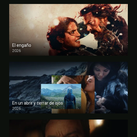
El engaño
2026
FULL HD
En un abrir y cerrar de ojos
2026
FULL HD