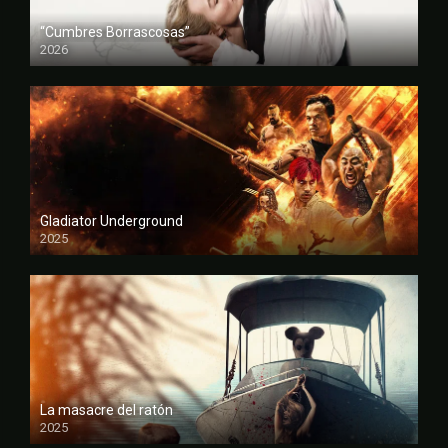
“Cumbres Borrascosas”
2026
FULL HD
Gladiator Underground
2025
FULL HD
La masacre del ratón
2025
FULL HD