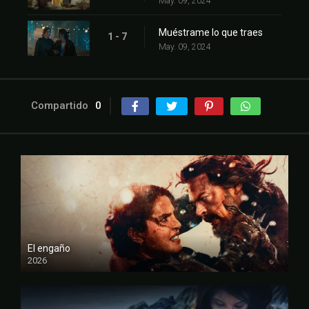
May. 09, 2024
Muéstrame lo que traes
1 - 7
May. 09, 2024
Compartido
0
El engaño
2026
FULL HD