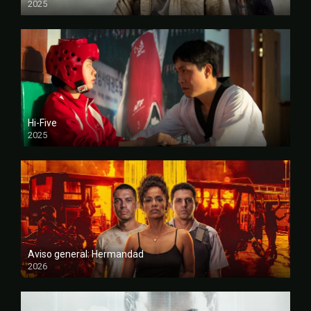
2025
FULL HD
Hi-Five
2025
FULL HD
Aviso general: Hermandad
2026
FULL HD