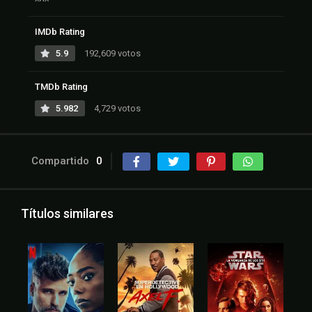
IMDb Rating
5.9
192,609 votos
TMDb Rating
5.982
4,729 votos
Compartido
0
Títulos similares