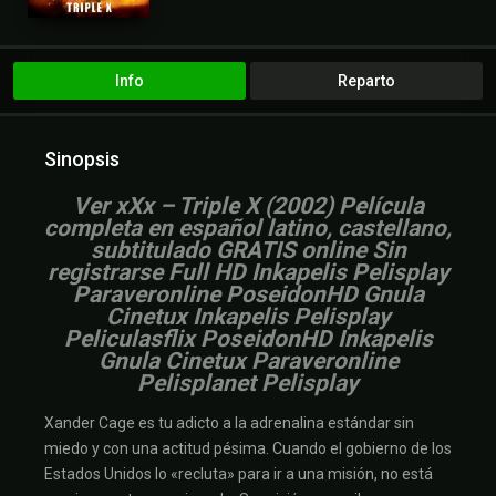
Info
Reparto
Sinopsis
V
er xXx – Triple X (2002) Película
completa en español latino, castellano,
subtitulado GRATIS online Sin
registrarse Full HD Inkapelis Pelisplay
Paraveronline PoseidonHD Gnula
Cinetux Inkapelis Pelisplay
Peliculasflix PoseidonHD Inkapelis
Gnula Cinetux Paraveronline
Pelisplanet Pelisplay
Xander Cage es tu adicto a la adrenalina estándar sin
miedo y con una actitud pésima. Cuando el gobierno de los
Estados Unidos lo «recluta» para ir a una misión, no está