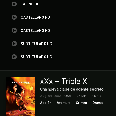
LATINO HD
CASTELLANO HD
CASTELLANO HD
SUBTITULADO HD
SUBTITULADO HD
xXx – Triple X
Una nueva clase de agente secreto.
Aug. 09, 2002
USA
124 Min.
PG-13
Acción
Aventura
Crimen
Drama
Suspense