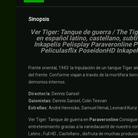
Sinopsis
V
er Tiger: Tanque de guerra / The Tig
en español latino, castellano, subt
Inkapelis Pelisplay Paraveronline 
Peliculasflix PoseidonHD Inkapel
Frente oriental, 1943: la tripulación de un tanque Tiger 
del frente. Conforme viajan a través de la mortífera tie
demonios internos.
Director/a:
Dennis Gansel
Guionistas:
Dennis Gansel, Colin Teevan
Estrellas:
André Hennicke, Samuel Himal, Leonard Kunz
Ver Tiger: Tanque de guerra en
Paraveronline
Consigue 
entretenimiento gracias a la variedacastd de nuestro cont
Latino , Full HD , Castellano , disfruta de muchas produc