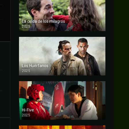
La celda de los milagros
2025
FULL HD
Los Huérfanos
2025
FULL HD
Hi-Five
2025
FULL HD