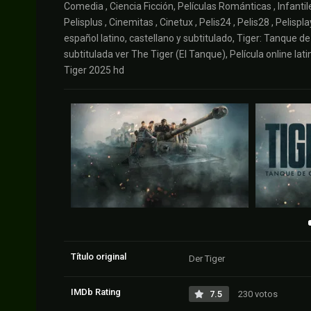
Comedia , Ciencia Ficción, Películas Románticas , Infantile
Pelisplus , Cinemitas , Cinetux , Pelis24 , Pelis28 , Pelisp
español latino, castellano y subtitulado, Tiger: Tanque de
subtitulada ver The Tiger (El Tanque), Película online la
Tiger 2025 hd
Título original
Der Tiger
IMDb Rating
7.5
230 votos