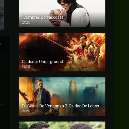
“Cumbres Borrascosas”
2026
FULL HD
s
Gladiator Underground
2025
FULL HD
En Busca De Venganza 2: Ciudad De Lobos
2025
FULL HD