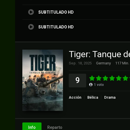
SUBTITULADO HD
SUBTITULADO HD
Tiger: Tanque d
Sep. 18, 2025
Germany
117 Min.
9
1
voto
Acción
Bélica
Drama
Info
Reparto