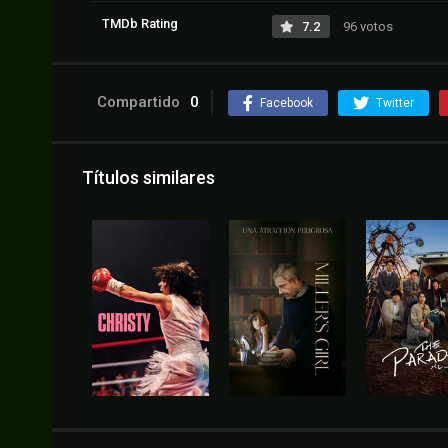
TMDb Rating
7.2
96 votos
Compartido
0
Facebook
Twitter
Títulos similares