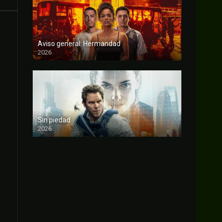
Aviso general: Hermandad
2026
FULL HD
Sin piedad
2026
FULL HD