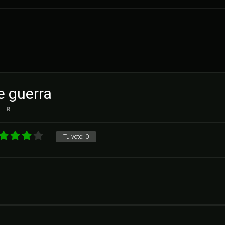
e guerra
R
Tu voto:
0