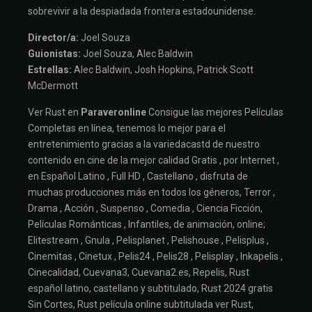
sobrevivir a la despiadada frontera estadounidense.
Director/a:
Joel Souza
Guionistas:
Joel Souza, Alec Baldwin
Estrellas:
Alec Baldwin, Josh Hopkins, Patrick Scott
McDermott
Ver Rust en
Paraveronline
Consigue las mejores Películas
Completas en línea, tenemos lo mejor para el
entretenimiento gracias a la variedacastd de nuestro
contenido en cine de la mejor calidad Gratis , por Internet ,
en Español Latino , Full HD , Castellano , disfruta de
muchas producciones más en todos los géneros, Terror ,
Drama , Acción , Suspenso , Comedia , Ciencia Ficción,
Películas Románticas , Infantiles, de animación, online;
Elitestream , Gnula , Pelisplanet , Pelishouse , Pelisplus ,
Cinemitas , Cinetux , Pelis24 , Pelis28 , Pelisplay , Inkapelis ,
Cinecalidad, Cuevana3, Cuevana2.es, Repelis, Rust
español latino, castellano y subtitulado, Rust 2024 gratis
Sin Cortes, Rust película online subtitulada ver Rust,