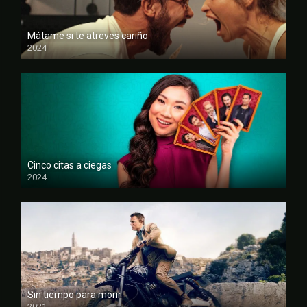
Mátame si te atreves cariño
2024
FULL HD
Cinco citas a ciegas
2024
FULL HD
Sin tiempo para morir
2021