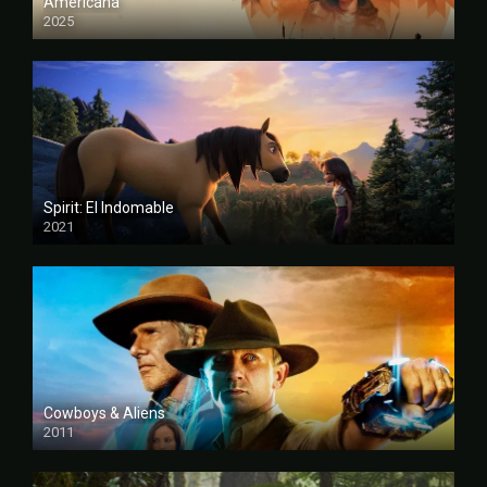
Americana
2025
FULL HD
Spirit: El Indomable
2021
FULL HD
Cowboys & Aliens
2011
FULL HD