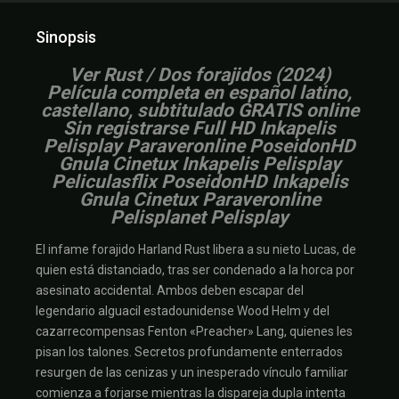
Sinopsis
V
er Rust / Dos forajidos (2024)
Película completa en español latino,
castellano, subtitulado GRATIS online
Sin registrarse Full HD Inkapelis
Pelisplay Paraveronline PoseidonHD
Gnula Cinetux Inkapelis Pelisplay
Peliculasflix PoseidonHD Inkapelis
Gnula Cinetux Paraveronline
Pelisplanet Pelisplay
El infame forajido Harland Rust libera a su nieto Lucas, de
quien está distanciado, tras ser condenado a la horca por
asesinato accidental. Ambos deben escapar del
legendario alguacil estadounidense Wood Helm y del
cazarrecompensas Fenton «Preacher» Lang, quienes les
pisan los talones. Secretos profundamente enterrados
resurgen de las cenizas y un inesperado vínculo familiar
comienza a forjarse mientras la dispareja dupla intenta