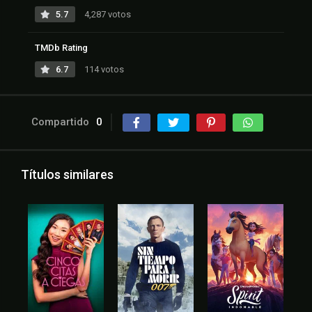
5.7
4,287 votos
TMDb Rating
6.7
114 votos
Compartido
0
Títulos similares