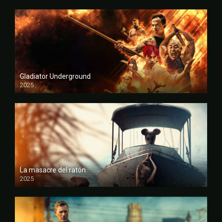
Gladiator Underground
2025
FULL HD
La masacre del ratón
2025
FULL HD