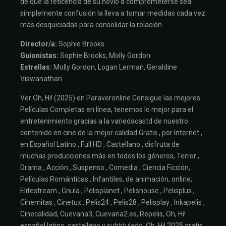
de que la reticencia de su novio a comprometerse sea
simplemente confusión la lleva a tomar medidas cada vez
más desquiciadas para consolidar la relación.
Director/a:
Sophie Brooks
Guionistas:
Sophie Brooks, Molly Gordon
Estrellas:
Molly Gordon, Logan Lerman, Geraldine
Viswanathan
Ver Oh, Hi! (2025) en Paraveronline Consigue las mejores
Películas Completas en línea, tenemos lo mejor para el
entretenimiento gracias a la variedacastd de nuestro
contenido en cine de la mejor calidad Gratis , por Internet ,
en Español Latino , Full HD , Castellano , disfruta de
muchas producciones más en todos los géneros, Terror ,
Drama , Acción , Suspenso , Comedia , Ciencia Ficción,
Películas Románticas , Infantiles, de animación, online;
Elitestream , Gnula , Pelisplanet , Pelishouse , Pelisplus ,
Cinemitas , Cinetux , Pelis24 , Pelis28 , Pelisplay , Inkapelis ,
Cinecalidad, Cuevana3, Cuevana2.es, Repelis, Oh, Hi!
español latino, castellano y subtitulado, Oh, Hi! 2025 gratis