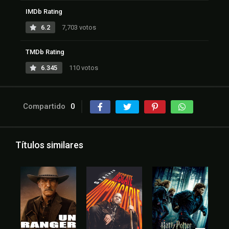
IMDb Rating
6.2
7,703 votos
TMDb Rating
6.345
110 votos
Compartido
0
Títulos similares