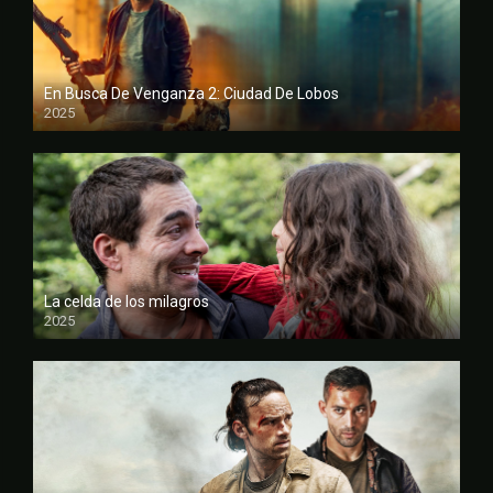
En Busca De Venganza 2: Ciudad De Lobos
2025
FULL HD
La celda de los milagros
2025
FULL HD