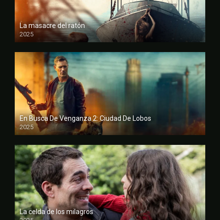
La masacre del ratón
2025
FULL HD
En Busca De Venganza 2: Ciudad De Lobos
2025
FULL HD
La celda de los milagros