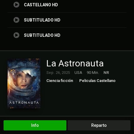
CASTELLANO HD
SUBTITULADO HD
SUBTITULADO HD
La Astronauta
Sep. 26, 2025
USA
90 Min.
NR
Ciencia ficción
Peliculas Castellano
Peliculas Subtitulado
Suspense
Terror
Info
Reparto