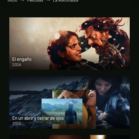
Inicio
Películas
La Astronauta
El engaño
2026
FULL HD
En un abrir y cerrar de ojos
2026
FULL HD