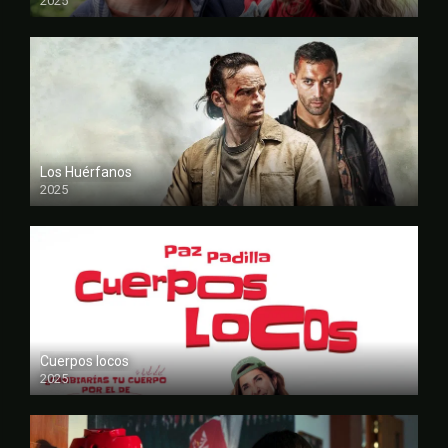
2025
FULL HD
Los Huérfanos
2025
FULL HD
Cuerpos locos
2025
FULL HD