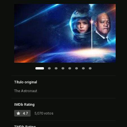
Título original
The Astronaut
IMDb Rating
4.7
5,070 votos
TMDb Rating