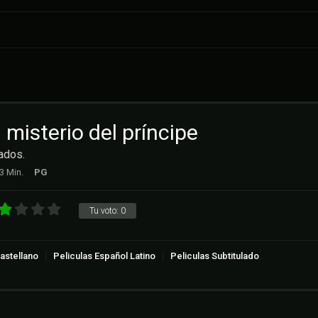
l misterio del príncipe
ados.
3 Min.
PG
Tu voto:
0
astellano
Peliculas Español Latino
Peliculas Subtitulado