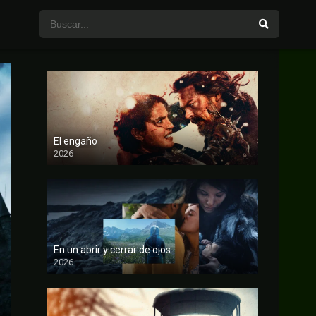
El engaño
2026
FULL HD
En un abrir y cerrar de ojos
2026
FULL HD