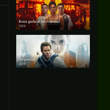
Aviso general: Hermandad
2026
FULL HD
Sin piedad
2026
FULL HD