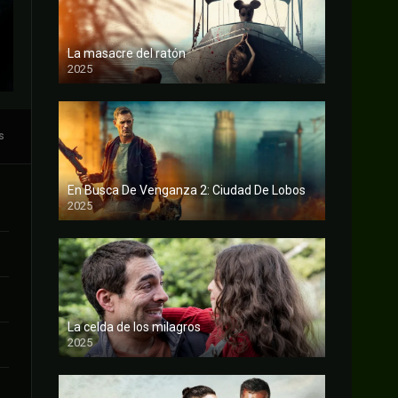
La masacre del ratón
2025
FULL HD
s
En Busca De Venganza 2: Ciudad De Lobos
2025
FULL HD
La celda de los milagros
2025
FULL HD