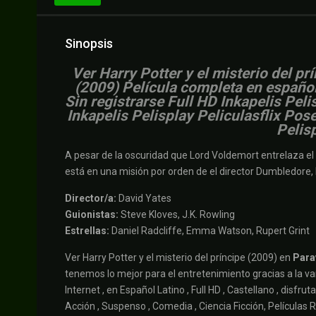
Sinopsis
V
er Harry Potter y el misterio del pr
(2009) Película completa en español
Sin registrarse Full HD Inkapelis Pe
Inkapelis Pelisplay Peliculasflix Po
Pelis
A pesar de la oscuridad que Lord Voldemort entrelaza e
está en una misión por orden de el director Dumbledore, H
Director/a:
David Yates
Guionistas:
Steve Kloves, J.K. Rowling
Estrellas:
Daniel Radcliffe, Emma Watson, Rupert Grint
Ver Harry Potter y el misterio del príncipe (2009) en
Para
tenemos lo mejor para el entretenimiento gracias a la var
Internet , en Español Latino , Full HD , Castellano , disf
Acción , Suspenso , Comedia , Ciencia Ficción, Películas R