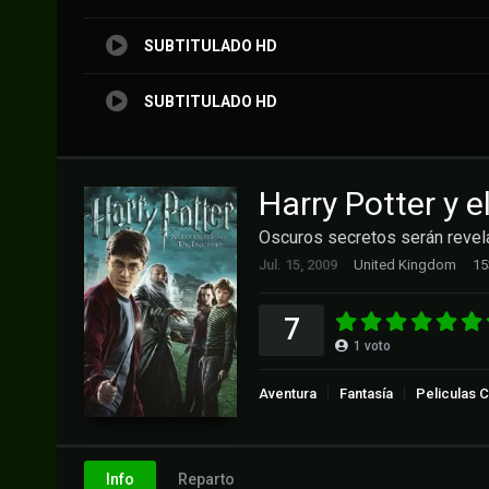
SUBTITULADO HD
SUBTITULADO HD
Harry Potter y e
Oscuros secretos serán revel
Jul. 15, 2009
United Kingdom
15
7
1
voto
Aventura
Fantasía
Peliculas C
Info
Reparto