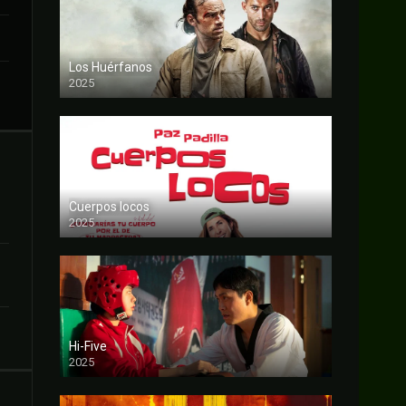
Los Huérfanos
2025
FULL HD
Cuerpos locos
2025
FULL HD
Hi-Five
2025
FULL HD