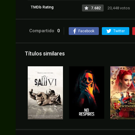
TMDb Rating
7.682
20,448 votos
Compartido
0
Facebook
Twitter
Títulos similares