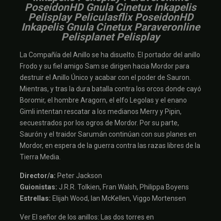
PoseidonHD Gnula Cinetux Inkapelis
Pelisplay Peliculasflix PoseidonHD
Inkapelis Gnula Cinetux Paraveronline
Pelisplanet Pelisplay
La Compañía del Anillo se ha disuelto. El portador del anillo
Frodo y su fiel amigo Sam se dirigen hacia Mordor para
destruir el Anillo Único y acabar con el poder de Sauron.
Mientras, y tras la dura batalla contra los orcos donde cayó
Boromir, el hombre Aragorn, el elfo Legolas y el enano
Gimli intentan rescatar a los medianos Merry y Pipin,
secuestrados por los ogros de Mordor. Por su parte,
Saurón y el traidor Sarumán continúan con sus planes en
Mordor, en espera de la guerra contra las razas libres de la
Tierra Media.
Director/a:
Peter Jackson
Guionistas:
J.R.R. Tolkien, Fran Walsh, Philippa Boyens
Estrellas:
Elijah Wood, Ian McKellen, Viggo Mortensen
Ver El señor de los anillos: Las dos torres en