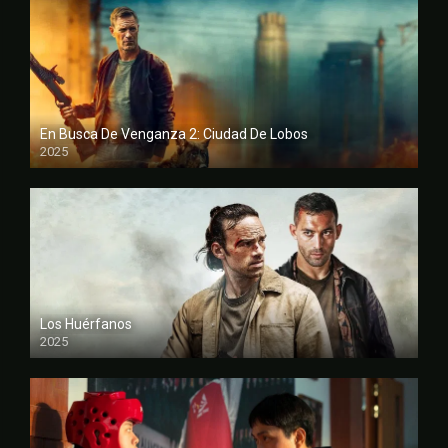
En Busca De Venganza 2: Ciudad De Lobos
2025
FULL HD
Los Huérfanos
2025
FULL HD