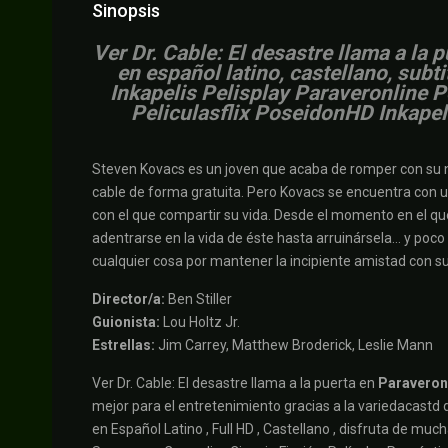
Sinopsis
V
er Dr. Cable: El desastre llama a la
en español latino, castellano, subt
Inkapelis Pelisplay Paraveronline 
Peliculasflix PoseidonHD Inkapel
Steven Kovacs es un joven que acaba de romper con su nov
cable de forma gratuita. Pero Kovacs se encuentra con 
con el que compartir su vida. Desde el momento en el que
adentrarse en la vida de éste hasta arruinársela… y poco
cualquier cosa por mantener la incipiente amistad con su
Director/a:
Ben Stiller
Guionista:
Lou Holtz Jr.
Estrellas:
Jim Carrey, Matthew Broderick, Leslie Mann
Ver Dr. Cable: El desastre llama a la puerta en
Paraveron
mejor para el entretenimiento gracias a la variedacastd de
en Español Latino , Full HD , Castellano , disfruta de mu