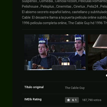
Suspenso , Comedia , Ciencia Ficción, Películas Románticas 
Pelishouse , Pelisplus , Cinemitas , Cinetux , Pelis24 , Pel
El abismo secreto español latino, castellano y subtitulado,
Cable: El desastre llama a la puerta película online subtitu
1996 película completa online, The Cable Guy hd 1996 T
Título original
The Cable Guy
IMDb Rating
6.1
187,790 votos