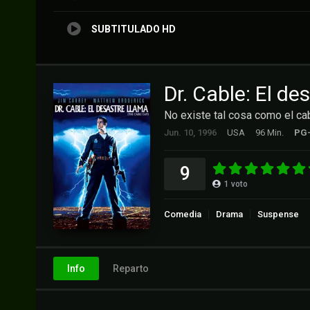
SUBTITULADO HD
Dr. Cable: El de
No existe tal cosa como el cab
Jun. 10, 1996
USA
96 Min.
PG
9
1
voto
Comedia
Drama
Suspense
Info
Reparto