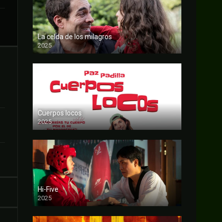
La celda de los milagros
2025
FULL HD
Cuerpos locos
2025
FULL HD
Hi-Five
2025
FULL HD