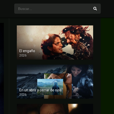
El engaño
2026
FULL HD
En un abrir y cerrar de ojos
2026
FULL HD