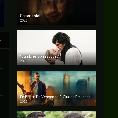
Sesión fatal
2026
FULL HD
s
“Cumbres Borrascosas”
2026
FULL HD
En Busca De Venganza 2: Ciudad De Lobos
2025
FULL HD