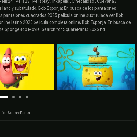
Pelis24 , Pelis28 , Pelisplay , Inkapelis , Cinecalidad , Cuevana3,
ellano y subtitulado, Bob Esponja: En busca de los pantalones
os pantalones cuadrados 2025 pelicula online subtitulada ver Bob
nline latino 2025 pelicula completa online, Bob Esponja: En busca de
, The SpongeBob Movie: Search for SquarePants 2025 hd
 for SquarePants