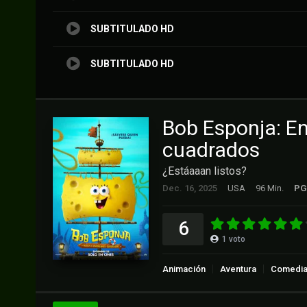
SUBTITULADO HD
SUBTITULADO HD
Bob Esponja: En
cuadrados
¿Estáaaan listos?
Dec. 16, 2025
USA
96 Min.
PG
6
1
voto
Animación
Aventura
Comedi