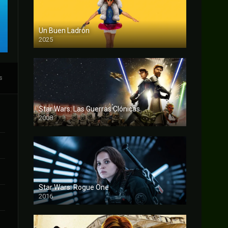
Un Buen Ladrón
2025
FULL HD
s
Star Wars: Las Guerras Clónicas
2008
FULL HD
Star Wars: Rogue One
2016
FULL HD