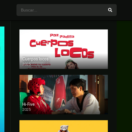
Cuerpos locos
2025
FULL HD
Hi-Five
2025
FULL HD