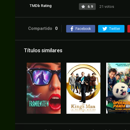
TMDb Rating
6.9
21 votos
Compartido
0
Facebook
Twitter
Títulos similares