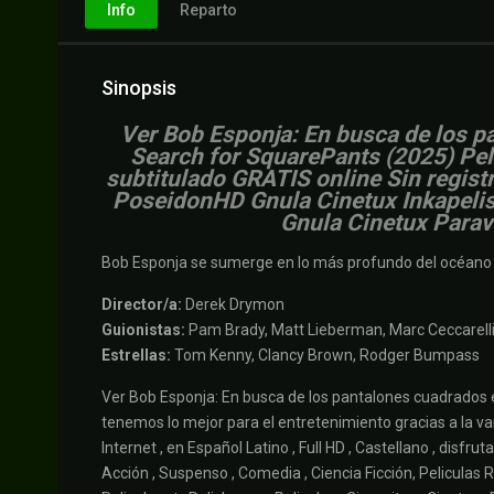
Info
Reparto
Sinopsis
Ver Bob Esponja: En busca de los 
Search for SquarePants (2025) Pelí
subtitulado GRATIS online Sin regist
PoseidonHD Gnula Cinetux Inkapelis 
Gnula Cinetux Parave
Bob Esponja se sumerge en lo más profundo del océano p
Director/a:
Derek Drymon
Guionistas:
Pam Brady, Matt Lieberman, Marc Ceccarell
Estrellas:
Tom Kenny, Clancy Brown, Rodger Bumpass
Ver Bob Esponja: En busca de los pantalones cuadrados
tenemos lo mejor para el entretenimiento gracias a la var
Internet , en Español Latino , Full HD , Castellano , disf
Acción , Suspenso , Comedia , Ciencia Ficción, Peliculas R