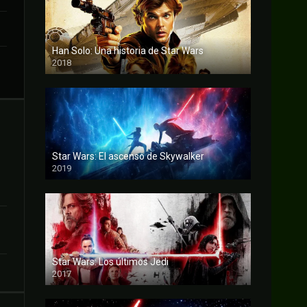
Han Solo: Una historia de Star Wars
2018
FULL HD
Star Wars: El ascenso de Skywalker
2019
FULL HD
Star Wars: Los últimos Jedi
2017
FULL HD