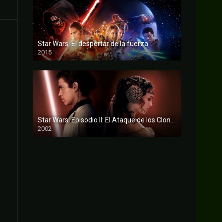
Star Wars: El despertar de la fuerza
2015
FULL HD
Star Wars: Episodio II: El Ataque de los Clones
2002
FULL HD