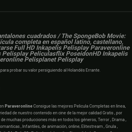
pantalones cuadrados / The SpongeBob Movie:
cula completa en español latino, castellano,
rarse Full HD Inkapelis Pelisplay Paraveronline
Pelisplay Peliculasflix PoseidonHD Inkapelis
ronline Pelisplanet Pelisplay
ara probar su valor persiguiendo al Holandés Errante.
i
 en
Paraveronline
Consigue las mejores Pelicula Completas en linea,
iedad de nuestro contenido en cine de la mejor calidad Gratis , por
ruta de muchas producciones más en todos los géneros, Terror , Drama ,
omanticas , Infantiles, de animación, online; Elitestream , Gnula ,