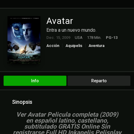
Avatar
Entra a un nuevo mundo.
Dec. 15, 2009
USA
178 Min.
PG-13
Acción
Aquipelis
Aventura
Ciencia ficción
Cinecalidad
Cinetux
Cuevana3
Fantasía
Peliculas Castellano
Peliculas Español Latino
Peliculas Subtitulado
Peliculasflix
Pelisgratis.live
Pelishouse
Pelismart
Pelispedia
Pelisplay
Pelispop
RepelisHD
RepelisHD.TV
Info
Reparto
UltrapelisHD
Verpeliculasultra
Sinopsis
Ver Avatar Pelicula completa (2009)
en español latino, castellano,
subtitulado GRATIS Online Sin
registrarse Full HD Inkapelis Pelisplay