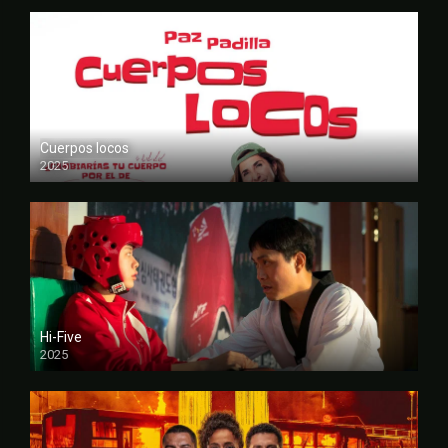
Cuerpos locos
2025
FULL HD
Hi-Five
2025
FULL HD