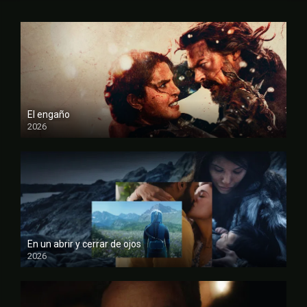
El engaño
2026
FULL HD
En un abrir y cerrar de ojos
2026
FULL HD