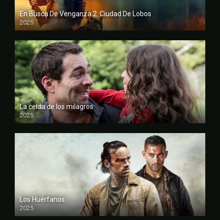
En Busca De Venganza 2: Ciudad De Lobos
2025
FULL HD
La celda de los milagros
2025
FULL HD
Los Huérfanos
2025
FULL HD